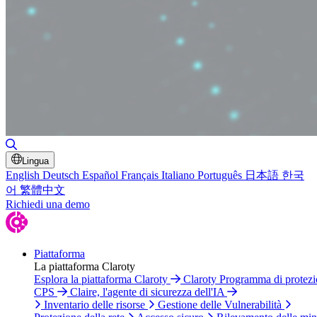
Attiva/disattiva ricerca
Lingua
English
Deutsch
Español
Français
Italiano
Português
日本語
한국
어
繁體中文
Richiedi una demo
Piattaforma
La piattaforma Claroty
Esplora la piattaforma Claroty
Claroty Programma di protez
CPS
Claire, l'agente di sicurezza dell'IA
Inventario delle risorse
Gestione delle Vulnerabilità