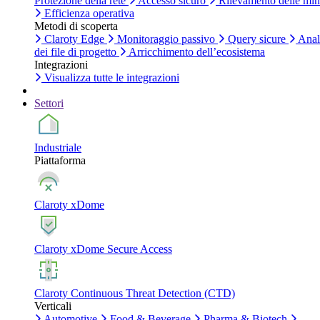
Protezione della rete
Accesso sicuro
Rilevamento delle mi
Efficienza operativa
Metodi di scoperta
Claroty Edge
Monitoraggio passivo
Query sicure
Anal
dei file di progetto
Arricchimento dell’ecosistema
Integrazioni
Visualizza tutte le integrazioni
Settori
Industriale
Piattaforma
Claroty xDome
Claroty xDome Secure Access
Claroty Continuous Threat Detection (CTD)
Verticali
Automotive
Food & Beverage
Pharma & Biotech