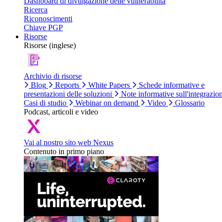
Dashboard di divulgazione delle vulnerabilità
Ricerca
Riconoscimenti
Chiave PGP
Risorse
Risorse (inglese)
Archivio di risorse
Blog
Reports
White Papers
Schede informative e
presentazioni delle soluzioni
Note informative sull'integrazio
Casi di studio
Webinar on demand
Video
Glossario
Podcast, articoli e video
Vai al nostro sito web Nexus
Contenuto in primo piano