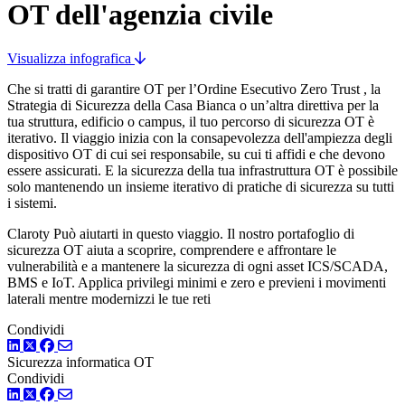
OT dell'agenzia civile
Visualizza infografica
Che si tratti di garantire OT per l’Ordine Esecutivo Zero Trust , la
Strategia di Sicurezza della Casa Bianca o un’altra direttiva per la
tua struttura, edificio o campus, il tuo percorso di sicurezza OT è
iterativo. Il viaggio inizia con la consapevolezza dell'ampiezza degli
dispositivo OT di cui sei responsabile, su cui ti affidi e che devono
essere assicurati. E la sicurezza della tua infrastruttura OT è possibile
solo mantenendo un insieme iterativo di pratiche di sicurezza su tutti
i sistemi.
Claroty Può aiutarti in questo viaggio. Il nostro portafoglio di
sicurezza OT aiuta a scoprire, comprendere e affrontare le
vulnerabilità e a mantenere la sicurezza di ogni asset ICS/SCADA,
BMS e IoT. Applica privilegi minimi e zero e previeni i movimenti
laterali mentre modernizzi le tue reti
Condividi
LinkedIn
Twitter
Facebook
Sicurezza informatica OT
Condividi
LinkedIn
Twitter
Facebook