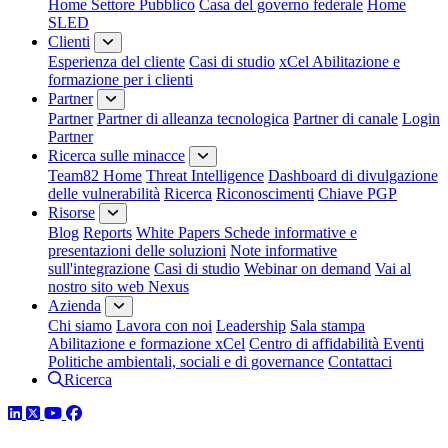
Home Settore Pubblico
Casa del governo federale
Home
SLED
Clienti
Esperienza del cliente
Casi di studio
xCel Abilitazione e
formazione per i clienti
Partner
Partner
Partner di alleanza tecnologica
Partner di canale
Login
Partner
Ricerca sulle minacce
Team82 Home
Threat Intelligence
Dashboard di divulgazione
delle vulnerabilità
Ricerca
Riconoscimenti
Chiave PGP
Risorse
Blog
Reports
White Papers
Schede informative e
presentazioni delle soluzioni
Note informative
sull'integrazione
Casi di studio
Webinar on demand
Vai al
nostro sito web Nexus
Azienda
Chi siamo
Lavora con noi
Leadership
Sala stampa
Abilitazione e formazione xCel
Centro di affidabilità
Eventi
Politiche ambientali, sociali e di governance
Contattaci
Ricerca
LinkedIn
Twitter
YouTube
Facebook