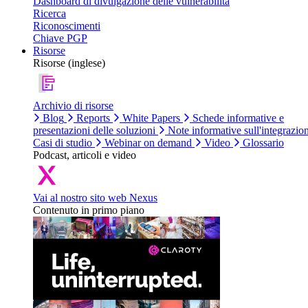
Dashboard di divulgazione delle vulnerabilità
Ricerca
Riconoscimenti
Chiave PGP
Risorse
Risorse (inglese)
Archivio di risorse
Blog
Reports
White Papers
Schede informative e
presentazioni delle soluzioni
Note informative sull'integrazio
Casi di studio
Webinar on demand
Video
Glossario
Podcast, articoli e video
Vai al nostro sito web Nexus
Contenuto in primo piano