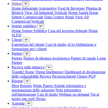
Settori
Home Industriale
Automotive
Food & Beverage
Pharma &
Biotech
View All Industrial Verticals
Home Sanità
Home
Settore Commerciale
Data Centers
Retail
View All
Commercial Verticals
Settore pubblico
Home Settore Pubblico
Casa del governo federale
Home
SLED
Clienti
Esperienza del cliente
Casi di studio
xCel Abilitazione e
formazione per i clienti
Partner
Partner
Partner di alleanza tecnologica
Partner di canale
Login
Partner
Ricerca sulle minacce
Team82 Home
Threat Intelligence
Dashboard di divulgazione
delle vulnerabilità
Ricerca
Riconoscimenti
Chiave PGP
Risorse
Blog
Reports
White Papers
Schede informative e
presentazioni delle soluzioni
Note informative
sull'integrazione
Casi di studio
Webinar on demand
Vai al
nostro sito web Nexus
Azienda