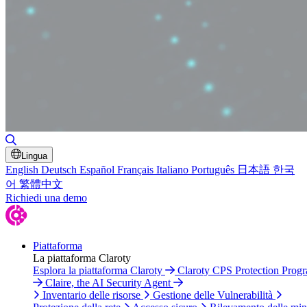
Attiva/disattiva ricerca
Lingua
English
Deutsch
Español
Français
Italiano
Português
日本語
한국
어
繁體中文
Richiedi una demo
Piattaforma
La piattaforma Claroty
Esplora la piattaforma Claroty
Claroty CPS Protection Prog
Claire, the AI Security Agent
Inventario delle risorse
Gestione delle Vulnerabilità