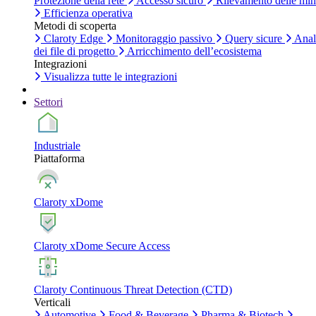
Protezione della rete
Accesso sicuro
Rilevamento delle mi
Efficienza operativa
Metodi di scoperta
Claroty Edge
Monitoraggio passivo
Query sicure
Anal
dei file di progetto
Arricchimento dell’ecosistema
Integrazioni
Visualizza tutte le integrazioni
Settori
Industriale
Piattaforma
Claroty xDome
Claroty xDome Secure Access
Claroty Continuous Threat Detection (CTD)
Verticali
Automotive
Food & Beverage
Pharma & Biotech