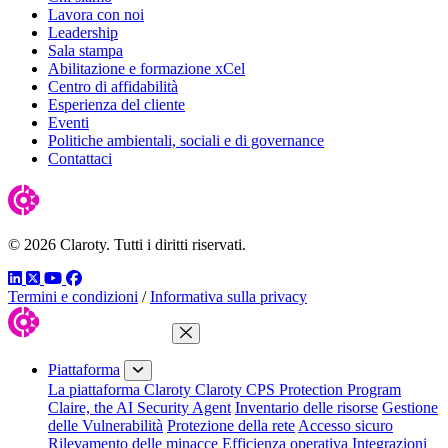
Lavora con noi
Leadership
Sala stampa
Abilitazione e formazione xCel
Centro di affidabilità
Esperienza del cliente
Eventi
Politiche ambientali, sociali e di governance
Contattaci
© 2026 Claroty. Tutti i diritti riservati.
LinkedIn
Twitter
YouTube
Facebook
Termini e condizioni
/
Informativa sulla privacy
Chiudi menu
Piattaforma
La piattaforma Claroty
Claroty CPS Protection Program
Claire, the AI Security Agent
Inventario delle risorse
Gestione
delle Vulnerabilità
Protezione della rete
Accesso sicuro
Rilevamento delle minacce
Efficienza operativa
Integrazioni