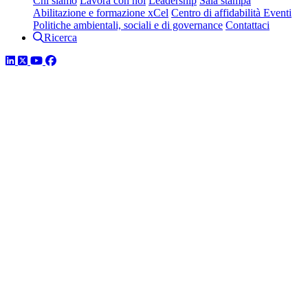
Chi siamo
Lavora con noi
Leadership
Sala stampa
Abilitazione e formazione xCel
Centro di affidabilità
Eventi
Politiche ambientali, sociali e di governance
Contattaci
Ricerca
LinkedIn
Twitter
YouTube
Facebook