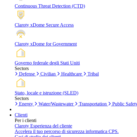
Continuous Threat Detection (CTD)
Claroty xDome Secure Access
Claroty xDome for Government
Governo federale degli Stati Uniti
Sectors
Defense
Civilian
Healthcare
Tribal
Stato, locale e istruzione (SLED)
Sectors
Energy
Water/Wastewater
Transportation
Public Safet
Clienti
Per i clienti
Claroty Esperienza del cliente
Accelera il tuo percorso di sicurezza informatica CPS.
Casi di studio dei clienti