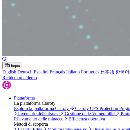
Attiva/disattiva ricerca
Lingua
English
Deutsch
Español
Français
Italiano
Português
日本語
한국어
Richiedi una demo
Piattaforma
La piattaforma Claroty
Esplora la piattaforma Claroty
Claroty CPS Protection Prog
Inventario delle risorse
Gestione delle Vulnerabilità
Prote
Rilevamento delle minacce
Efficienza operativa
Metodi di scoperta
Claroty Edge
Monitoraggio passivo
Query sicure
Anali