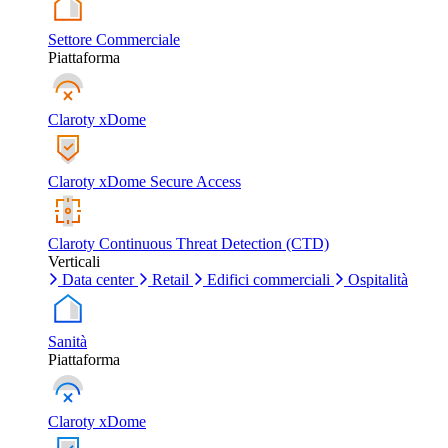
Settore Commerciale
Piattaforma
Claroty xDome
Claroty xDome Secure Access
Claroty Continuous Threat Detection (CTD)
Verticali
Data center
Retail
Edifici commerciali
Ospitalità
Sanità
Piattaforma
Claroty xDome