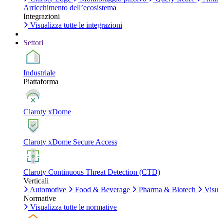
Arricchimento dell’ecosistema
Integrazioni
Visualizza tutte le integrazioni
Settori
Industriale
Piattaforma
Claroty xDome
Claroty xDome Secure Access
Claroty Continuous Threat Detection (CTD)
Verticali
Automotive
Food & Beverage
Pharma & Biotech
Visua
Normative
Visualizza tutte le normative