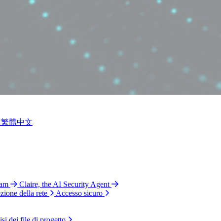
繁體中文
ram
Claire, the AI Security Agent
zione della rete
Accesso sicuro
si dei file di progetto