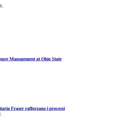
y.
sure Management at Ohio State
itaria Fraser rafforzano i processi
e