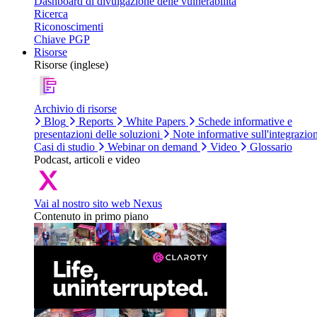
Dashboard di divulgazione delle vulnerabilità
Ricerca
Riconoscimenti
Chiave PGP
Risorse
Risorse (inglese)
Archivio di risorse
Blog
Reports
White Papers
Schede informative e
presentazioni delle soluzioni
Note informative sull'integrazio
Casi di studio
Webinar on demand
Video
Glossario
Podcast, articoli e video
Vai al nostro sito web Nexus
Contenuto in primo piano