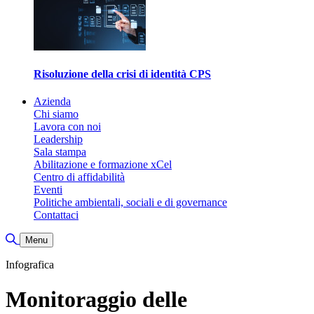
Risoluzione della crisi di identità CPS
Azienda
Chi siamo
Lavora con noi
Leadership
Sala stampa
Abilitazione e formazione xCel
Centro di affidabilità
Eventi
Politiche ambientali, sociali e di governance
Contattaci
Attiva/disattiva ricerca
Menu
Infografica
Monitoraggio delle