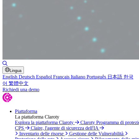
Attiva/disattiva ricerca
Lingua
English
Deutsch
Español
Français
Italiano
Português
日本語
한국
어
繁體中文
Richiedi una demo
Piattaforma
La piattaforma Claroty
Esplora la piattaforma Claroty
Claroty Programma di protez
CPS
Claire, l'agente di sicurezza dell'IA
Inventario delle risorse
Gestione delle Vulnerabilità