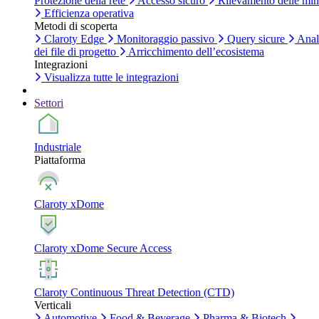
Protezione della rete
Accesso sicuro
Rilevamento delle mi
Efficienza operativa
Metodi di scoperta
Claroty Edge
Monitoraggio passivo
Query sicure
Anal
dei file di progetto
Arricchimento dell’ecosistema
Integrazioni
Visualizza tutte le integrazioni
Settori
Industriale
Piattaforma
Claroty xDome
Claroty xDome Secure Access
Claroty Continuous Threat Detection (CTD)
Verticali
Automotive
Food & Beverage
Pharma & Biotech