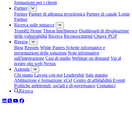
formazione per i clienti
Partner
Partner
Partner di alleanza tecnologica
Partner di canale
Login
Partner
Ricerca sulle minacce
Team82 Home
Threat Intelligence
Dashboard di divulgazione
delle vulnerabilità
Ricerca
Riconoscimenti
Chiave PGP
Risorse
Blog
Reports
White Papers
Schede informative e
presentazioni delle soluzioni
Note informative
sull'integrazione
Casi di studio
Webinar on demand
Vai al
nostro sito web Nexus
Azienda
Chi siamo
Lavora con noi
Leadership
Sala stampa
Abilitazione e formazione xCel
Centro di affidabilità
Eventi
Politiche ambientali, sociali e di governance
Contattaci
Ricerca
LinkedIn
Twitter
YouTube
Facebook