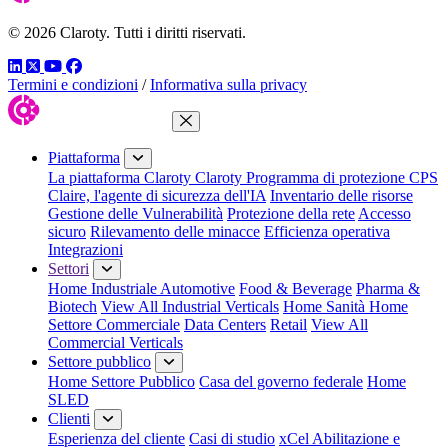
© 2026 Claroty. Tutti i diritti riservati.
LinkedIn
Twitter
YouTube
Facebook
Termini e condizioni
/
Informativa sulla privacy
Chiudi menu
Piattaforma
La piattaforma Claroty
Claroty Programma di protezione CPS
Claire, l'agente di sicurezza dell'IA
Inventario delle risorse
Gestione delle Vulnerabilità
Protezione della rete
Accesso
sicuro
Rilevamento delle minacce
Efficienza operativa
Integrazioni
Settori
Home Industriale
Automotive
Food & Beverage
Pharma &
Biotech
View All Industrial Verticals
Home Sanità
Home
Settore Commerciale
Data Centers
Retail
View All
Commercial Verticals
Settore pubblico
Home Settore Pubblico
Casa del governo federale
Home
SLED
Clienti
Esperienza del cliente
Casi di studio
xCel Abilitazione e