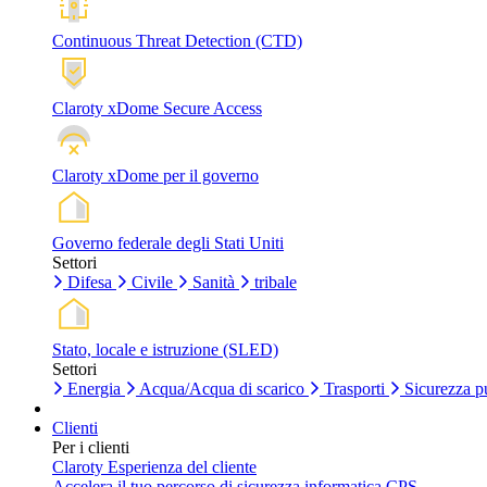
Continuous Threat Detection (CTD)
Claroty xDome Secure Access
Claroty xDome per il governo
Governo federale degli Stati Uniti
Settori
Difesa
Civile
Sanità
tribale
Stato, locale e istruzione (SLED)
Settori
Energia
Acqua/Acqua di scarico
Trasporti
Sicurezza p
Clienti
Per i clienti
Claroty Esperienza del cliente
Accelera il tuo percorso di sicurezza informatica CPS.