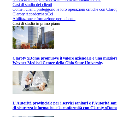
Casi di studio dei clienti
Come i clienti proteggono le loro operazioni critiche con Clarot
Claroty Accademia xCel
Abilitazione e formazione per i clienti.
Casi di studio in primo piano
Claroty xDome promuove il valore aziendale e una migliore g
Wexner Medical Center della Ohio State University
L’Autorità provinciale per i servizi sanitari e l’Autorità san
di sicurezza informatica e la conformità con Claroty xDom