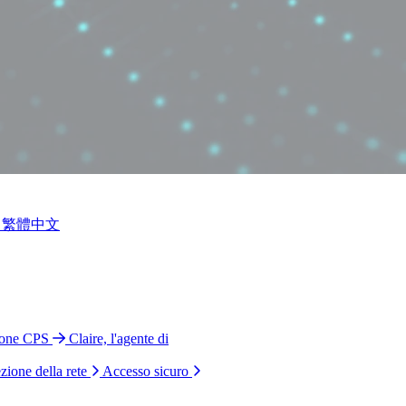
繁體中文
ione CPS
Claire, l'agente di
zione della rete
Accesso sicuro