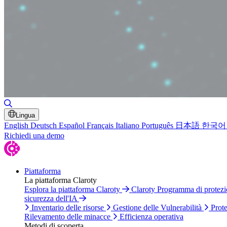
Attiva/disattiva ricerca
Lingua
English
Deutsch
Español
Français
Italiano
Português
日本語
한국어
Richiedi una demo
Piattaforma
La piattaforma Claroty
Esplora la piattaforma Claroty
Claroty Programma di protez
sicurezza dell'IA
Inventario delle risorse
Gestione delle Vulnerabilità
Prote
Rilevamento delle minacce
Efficienza operativa
Metodi di scoperta