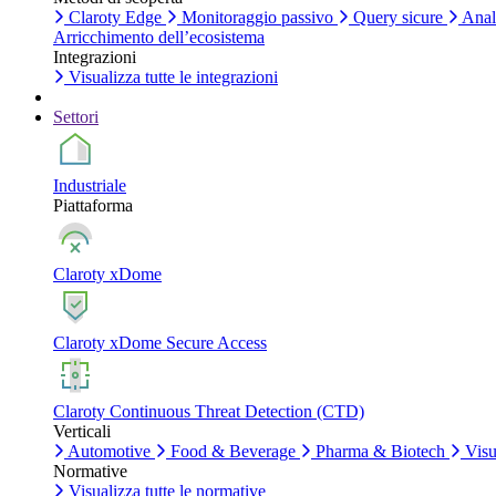
Claroty Edge
Monitoraggio passivo
Query sicure
Anali
Arricchimento dell’ecosistema
Integrazioni
Visualizza tutte le integrazioni
Settori
Industriale
Piattaforma
Claroty xDome
Claroty xDome Secure Access
Claroty Continuous Threat Detection (CTD)
Verticali
Automotive
Food & Beverage
Pharma & Biotech
Visua
Normative
Visualizza tutte le normative