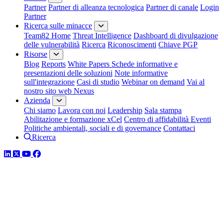
Partner
Partner di alleanza tecnologica
Partner di canale
Login
Partner
Ricerca sulle minacce
Team82 Home
Threat Intelligence
Dashboard di divulgazione
delle vulnerabilità
Ricerca
Riconoscimenti
Chiave PGP
Risorse
Blog
Reports
White Papers
Schede informative e
presentazioni delle soluzioni
Note informative
sull'integrazione
Casi di studio
Webinar on demand
Vai al
nostro sito web Nexus
Azienda
Chi siamo
Lavora con noi
Leadership
Sala stampa
Abilitazione e formazione xCel
Centro di affidabilità
Eventi
Politiche ambientali, sociali e di governance
Contattaci
Ricerca
LinkedIn
Twitter
YouTube
Facebook