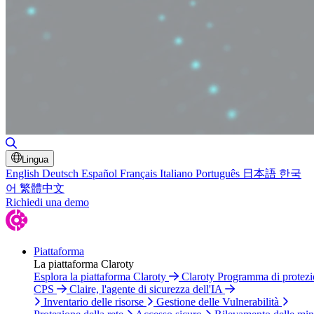
Attiva/disattiva ricerca
Lingua
English
Deutsch
Español
Français
Italiano
Português
日本語
한국
어
繁體中文
Richiedi una demo
Piattaforma
La piattaforma Claroty
Esplora la piattaforma Claroty
Claroty Programma di protez
CPS
Claire, l'agente di sicurezza dell'IA
Inventario delle risorse
Gestione delle Vulnerabilità