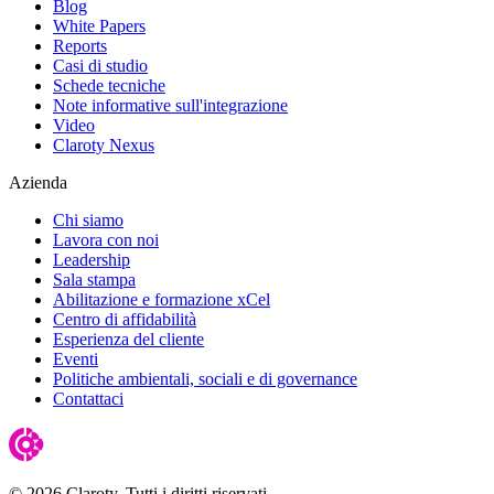
Blog
White Papers
Reports
Casi di studio
Schede tecniche
Note informative sull'integrazione
Video
Claroty Nexus
Azienda
Chi siamo
Lavora con noi
Leadership
Sala stampa
Abilitazione e formazione xCel
Centro di affidabilità
Esperienza del cliente
Eventi
Politiche ambientali, sociali e di governance
Contattaci
© 2026 Claroty. Tutti i diritti riservati.