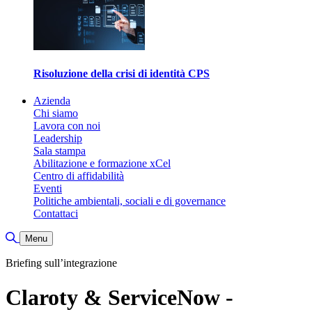
Risoluzione della crisi di identità CPS
Azienda
Chi siamo
Lavora con noi
Leadership
Sala stampa
Abilitazione e formazione xCel
Centro di affidabilità
Eventi
Politiche ambientali, sociali e di governance
Contattaci
Attiva/disattiva ricerca
Menu
Briefing sull’integrazione
Claroty & ServiceNow -