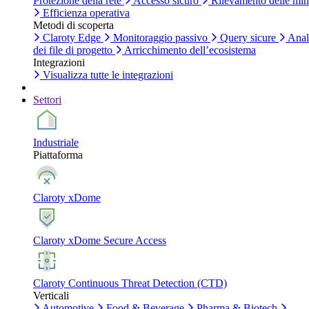
Protezione della rete
Accesso sicuro
Rilevamento delle mi
Efficienza operativa
Metodi di scoperta
Claroty Edge
Monitoraggio passivo
Query sicure
Anal
dei file di progetto
Arricchimento dell’ecosistema
Integrazioni
Visualizza tutte le integrazioni
Settori
Industriale
Piattaforma
Claroty xDome
Claroty xDome Secure Access
Claroty Continuous Threat Detection (CTD)
Verticali
Automotive
Food & Beverage
Pharma & Biotech