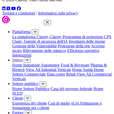
LinkedIn
Twitter
YouTube
Facebook
Termini e condizioni
/
Informativa sulla privacy
Chiudi menu
Piattaforma
La piattaforma Claroty
Claroty Programma di protezione CPS
Claire, l'agente di sicurezza dell'IA
Inventario delle risorse
Gestione delle Vulnerabilità
Protezione della rete
Accesso
sicuro
Rilevamento delle minacce
Efficienza operativa
Integrazioni
Settori
Home Industriale
Automotive
Food & Beverage
Pharma &
Biotech
View All Industrial Verticals
Home Sanità
Home
Settore Commerciale
Data center
Retail
View All Commercial
Verticals
Settore pubblico
Home Settore Pubblico
Casa del governo federale
Home
SLED
Clienti
Esperienza del cliente
Casi di studio
xCel Abilitazione e
formazione per i clienti
Partner