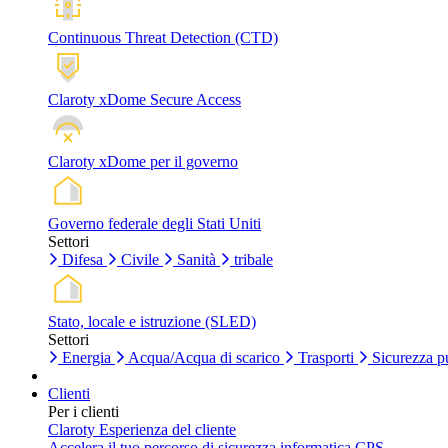
Continuous Threat Detection (CTD)
Claroty xDome Secure Access
Claroty xDome per il governo
Governo federale degli Stati Uniti
Settori
Difesa
Civile
Sanità
tribale
Stato, locale e istruzione (SLED)
Settori
Energia
Acqua/Acqua di scarico
Trasporti
Sicurezza p
Clienti
Per i clienti
Claroty Esperienza del cliente
Accelera il tuo percorso di sicurezza informatica CPS.