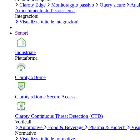
Claroty Edge
Monitoraggio passivo
Query sicure
Anali
Arricchimento dell’ecosistema
Integrazioni
Visualizza tutte le integrazioni
Settori
Industriale
Piattaforma
Claroty xDome
Claroty xDome Secure Access
Claroty Continuous Threat Detection (CTD)
Verticali
Automotive
Food & Beverage
Pharma & Biotech
Visua
Normative
Visualizza tutte le normative