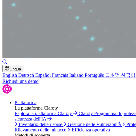
Attiva/disattiva ricerca
Lingua
English
Deutsch
Español
Français
Italiano
Português
日本語
한국어
Richiedi una demo
Piattaforma
La piattaforma Claroty
Esplora la piattaforma Claroty
Claroty Programma di protez
sicurezza dell'IA
Inventario delle risorse
Gestione delle Vulnerabilità
Prote
Rilevamento delle minacce
Efficienza operativa
Metodi di scoperta