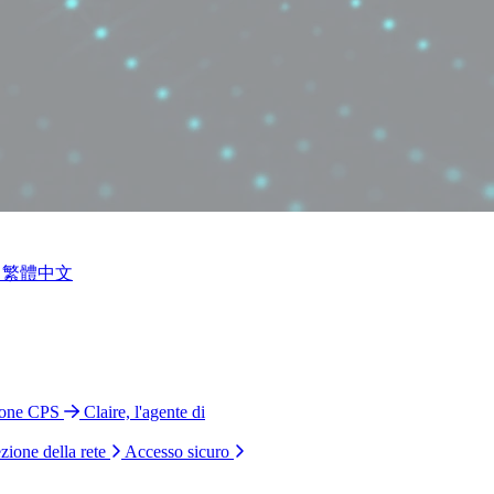
繁體中文
ione CPS
Claire, l'agente di
zione della rete
Accesso sicuro