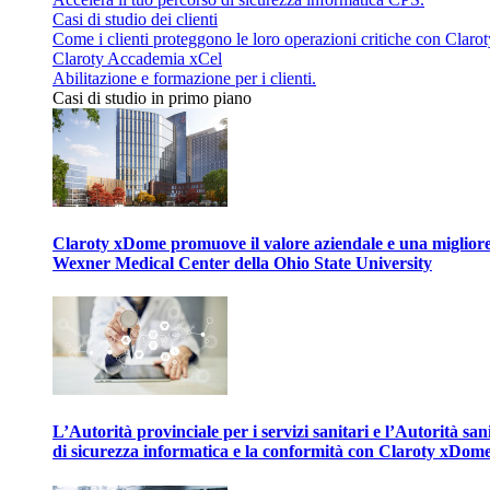
Casi di studio dei clienti
Come i clienti proteggono le loro operazioni critiche con Clarot
Claroty Accademia xCel
Abilitazione e formazione per i clienti.
Casi di studio in primo piano
Claroty xDome promuove il valore aziendale e una migliore g
Wexner Medical Center della Ohio State University
L’Autorità provinciale per i servizi sanitari e l’Autorità san
di sicurezza informatica e la conformità con Claroty xDom