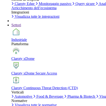
Claroty Edge
Monitoraggio passivo
Query sicure
Anali
Arricchimento dell’ecosistema
Integrazioni
Visualizza tutte le integrazioni
Settori
Industriale
Piattaforma
Claroty xDome
Claroty xDome Secure Access
Claroty Continuous Threat Detection (CTD)
Verticali
Automotive
Food & Beverage
Pharma & Biotech
Visua
Normative
Visualizza tutte le normative