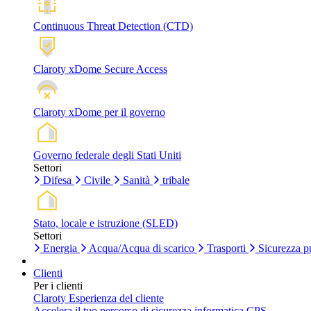
Continuous Threat Detection (CTD)
Claroty xDome Secure Access
Claroty xDome per il governo
Governo federale degli Stati Uniti
Settori
Difesa
Civile
Sanità
tribale
Stato, locale e istruzione (SLED)
Settori
Energia
Acqua/Acqua di scarico
Trasporti
Sicurezza p
Clienti
Per i clienti
Claroty Esperienza del cliente
Accelera il tuo percorso di sicurezza informatica CPS.