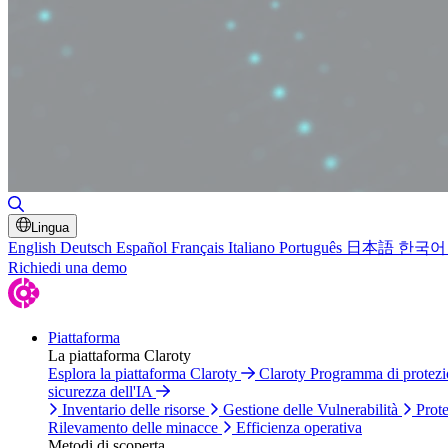
Attiva/disattiva ricerca
Lingua
English
Deutsch
Español
Français
Italiano
Português
日本語
한국어
Richiedi una demo
Piattaforma
La piattaforma Claroty
Esplora la piattaforma Claroty
Claroty Programma di protez
sicurezza dell'IA
Inventario delle risorse
Gestione delle Vulnerabilità
Prote
Rilevamento delle minacce
Efficienza operativa
Metodi di scoperta