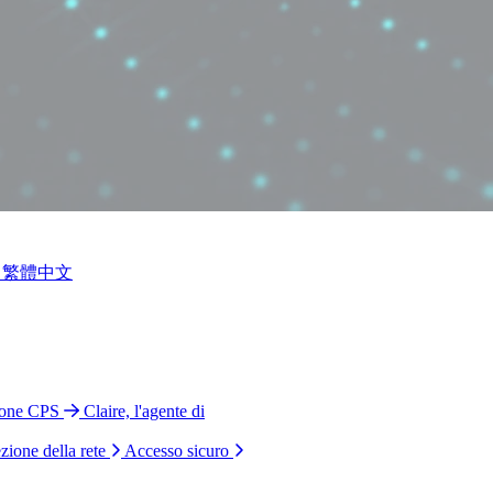
繁體中文
ione CPS
Claire, l'agente di
zione della rete
Accesso sicuro