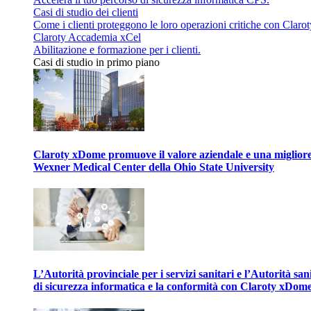
Casi di studio dei clienti
Come i clienti proteggono le loro operazioni critiche con Clarot
Claroty Accademia xCel
Abilitazione e formazione per i clienti.
Casi di studio in primo piano
Claroty xDome promuove il valore aziendale e una migliore g
Wexner Medical Center della Ohio State University
L’Autorità provinciale per i servizi sanitari e l’Autorità san
di sicurezza informatica e la conformità con Claroty xDom