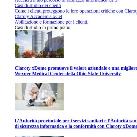
Casi di studio dei clienti
Come i clienti proteggono le loro operazioni critiche con Clarot
Claroty Accademia xCel
Abilitazione e formazione per i clienti.
Casi di studio in primo piano
Claroty xDome promuove il valore aziendale e una migliore g
Wexner Medical Center della Ohio State University
L’Autorità provinciale per i servizi sanitari e l’Autorità san
di sicurezza informatica e la conformità con Claroty xDom