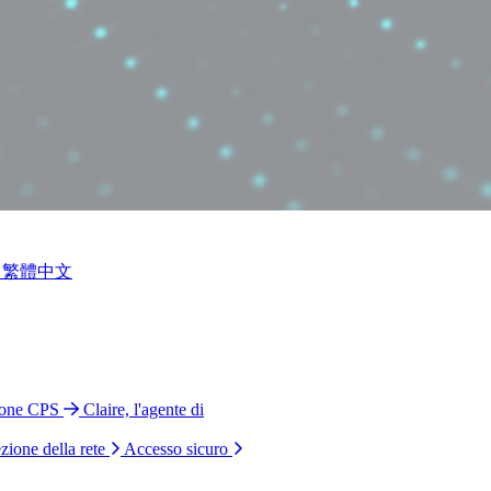
繁體中文
ione CPS
Claire, l'agente di
zione della rete
Accesso sicuro