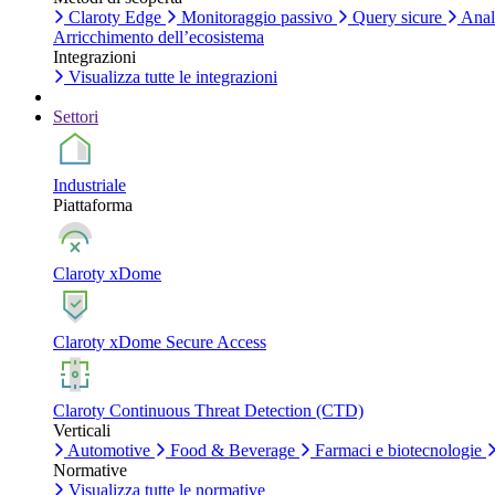
Claroty Edge
Monitoraggio passivo
Query sicure
Anali
Arricchimento dell’ecosistema
Integrazioni
Visualizza tutte le integrazioni
Settori
Industriale
Piattaforma
Claroty xDome
Claroty xDome Secure Access
Claroty Continuous Threat Detection (CTD)
Verticali
Automotive
Food & Beverage
Farmaci e biotecnologie
Normative
Visualizza tutte le normative