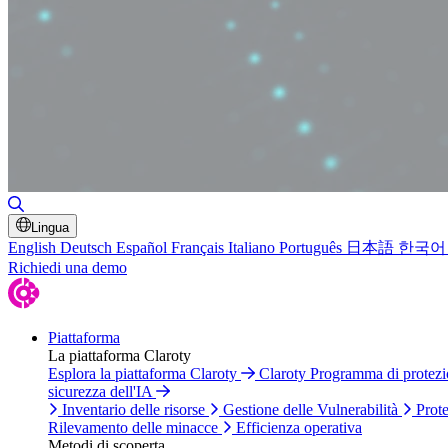
Attiva/disattiva ricerca
Lingua
English
Deutsch
Español
Français
Italiano
Português
日本語
한국어
Richiedi una demo
Piattaforma
La piattaforma Claroty
Esplora la piattaforma Claroty
Claroty Programma di protez
sicurezza dell'IA
Inventario delle risorse
Gestione delle Vulnerabilità
Prote
Rilevamento delle minacce
Efficienza operativa
Metodi di scoperta