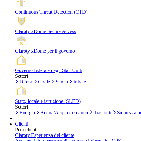
Continuous Threat Detection (CTD)
Claroty xDome Secure Access
Claroty xDome per il governo
Governo federale degli Stati Uniti
Settori
Difesa
Civile
Sanità
tribale
Stato, locale e istruzione (SLED)
Settori
Energia
Acqua/Acqua di scarico
Trasporti
Sicurezza p
Clienti
Per i clienti
Claroty Esperienza del cliente
Accelera il tuo percorso di sicurezza informatica CPS.