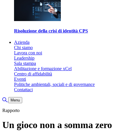
Risoluzione della crisi di identità CPS
Azienda
Chi siamo
Lavora con noi
Leadership
Sala stampa
Abilitazione e formazione xCel
Centro di affidabilità
Eventi
Politiche ambientali, sociali e di governance
Contattaci
Attiva/disattiva ricerca
Menu
Rapporto
Un gioco non a somma zero