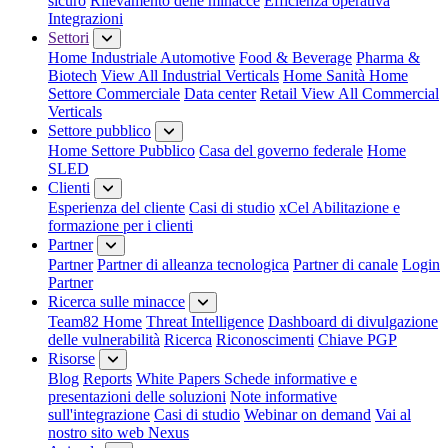
sicuro
Rilevamento delle minacce
Efficienza operativa
Integrazioni
Settori
Home Industriale
Automotive
Food & Beverage
Pharma &
Biotech
View All Industrial Verticals
Home Sanità
Home
Settore Commerciale
Data center
Retail
View All Commercial
Verticals
Settore pubblico
Home Settore Pubblico
Casa del governo federale
Home
SLED
Clienti
Esperienza del cliente
Casi di studio
xCel Abilitazione e
formazione per i clienti
Partner
Partner
Partner di alleanza tecnologica
Partner di canale
Login
Partner
Ricerca sulle minacce
Team82 Home
Threat Intelligence
Dashboard di divulgazione
delle vulnerabilità
Ricerca
Riconoscimenti
Chiave PGP
Risorse
Blog
Reports
White Papers
Schede informative e
presentazioni delle soluzioni
Note informative
sull'integrazione
Casi di studio
Webinar on demand
Vai al
nostro sito web Nexus