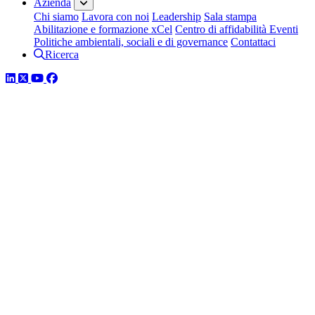
Azienda
Chi siamo
Lavora con noi
Leadership
Sala stampa
Abilitazione e formazione xCel
Centro di affidabilità
Eventi
Politiche ambientali, sociali e di governance
Contattaci
Ricerca
LinkedIn
Twitter
YouTube
Facebook