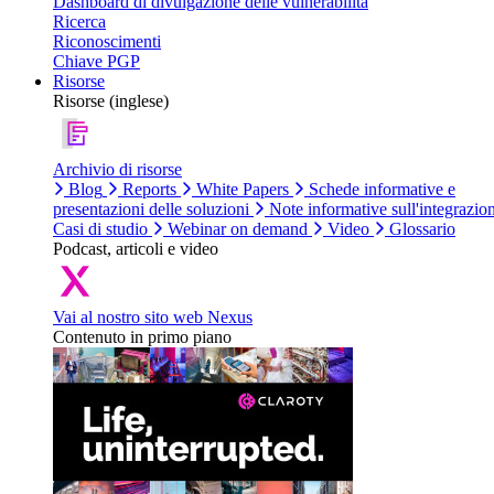
Dashboard di divulgazione delle vulnerabilità
Ricerca
Riconoscimenti
Chiave PGP
Risorse
Risorse (inglese)
Archivio di risorse
Blog
Reports
White Papers
Schede informative e
presentazioni delle soluzioni
Note informative sull'integrazio
Casi di studio
Webinar on demand
Video
Glossario
Podcast, articoli e video
Vai al nostro sito web Nexus
Contenuto in primo piano