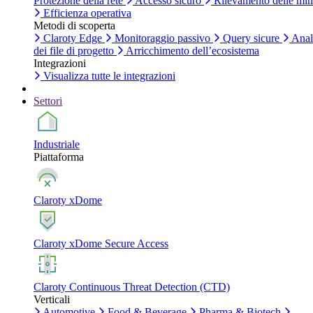
Protezione della rete
Accesso sicuro
Rilevamento delle mi
Efficienza operativa
Metodi di scoperta
Claroty Edge
Monitoraggio passivo
Query sicure
Anal
dei file di progetto
Arricchimento dell’ecosistema
Integrazioni
Visualizza tutte le integrazioni
Settori
Industriale
Piattaforma
Claroty xDome
Claroty xDome Secure Access
Claroty Continuous Threat Detection (CTD)
Verticali
Automotive
Food & Beverage
Pharma & Biotech