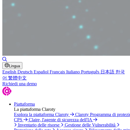
Attiva/disattiva ricerca
Lingua
English
Deutsch
Español
Français
Italiano
Português
日本語
한국
어
繁體中文
Richiedi una demo
Piattaforma
La piattaforma Claroty
Esplora la piattaforma Claroty
Claroty Programma di protez
CPS
Claire, l'agente di sicurezza dell'IA
Inventario delle risorse
Gestione delle Vulnerabilità