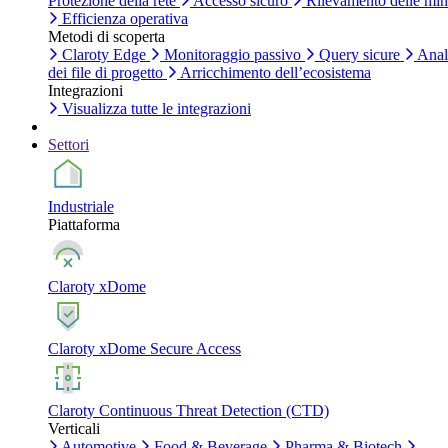
Protezione della rete
Accesso sicuro
Rilevamento delle mi
Efficienza operativa
Metodi di scoperta
Claroty Edge
Monitoraggio passivo
Query sicure
Anal
dei file di progetto
Arricchimento dell’ecosistema
Integrazioni
Visualizza tutte le integrazioni
Settori
Industriale
Piattaforma
Claroty xDome
Claroty xDome Secure Access
Claroty Continuous Threat Detection (CTD)
Verticali
Automotive
Food & Beverage
Pharma & Biotech