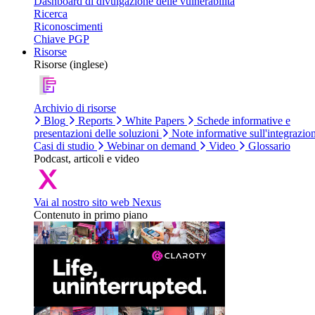
Dashboard di divulgazione delle vulnerabilità
Ricerca
Riconoscimenti
Chiave PGP
Risorse
Risorse (inglese)
Archivio di risorse
Blog
Reports
White Papers
Schede informative e
presentazioni delle soluzioni
Note informative sull'integrazio
Casi di studio
Webinar on demand
Video
Glossario
Podcast, articoli e video
Vai al nostro sito web Nexus
Contenuto in primo piano