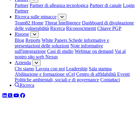
Partner
Partner di alleanza tecnologica
Partner di canale
Login
Partner
Ricerca sulle minacce
Team82 Home
Threat Intelligence
Dashboard di divulgazione
delle vulnerabilità
Ricerca
Riconoscimenti
Chiave PGP
Risorse
Blog
Reports
White Papers
Schede informative e
presentazioni delle soluzioni
Note informative
sull'integrazione
Casi di studio
Webinar on demand
Vai al
nostro sito web Nexus
Azienda
Chi siamo
Lavora con noi
Leadership
Sala stampa
Abilitazione e formazione xCel
Centro di affidabilità
Eventi
Politiche ambientali, sociali e di governance
Contattaci
Ricerca
LinkedIn
Twitter
YouTube
Facebook