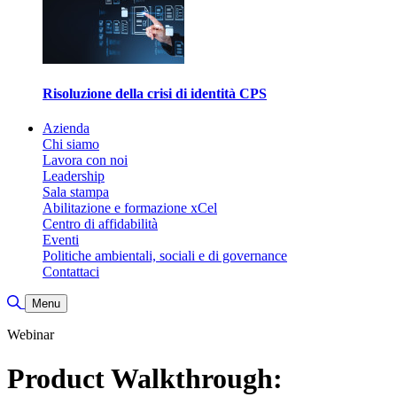
Risoluzione della crisi di identità CPS
Azienda
Chi siamo
Lavora con noi
Leadership
Sala stampa
Abilitazione e formazione xCel
Centro di affidabilità
Eventi
Politiche ambientali, sociali e di governance
Contattaci
Attiva/disattiva ricerca
Menu
Webinar
Product Walkthrough: