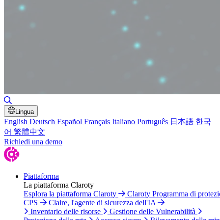
Attiva/disattiva ricerca
Lingua
English
Deutsch
Español
Français
Italiano
Português
日本語
한국
어
繁體中文
Richiedi una demo
Piattaforma
La piattaforma Claroty
Esplora la piattaforma Claroty
Claroty Programma di protez
CPS
Claire, l'agente di sicurezza dell'IA
Inventario delle risorse
Gestione delle Vulnerabilità