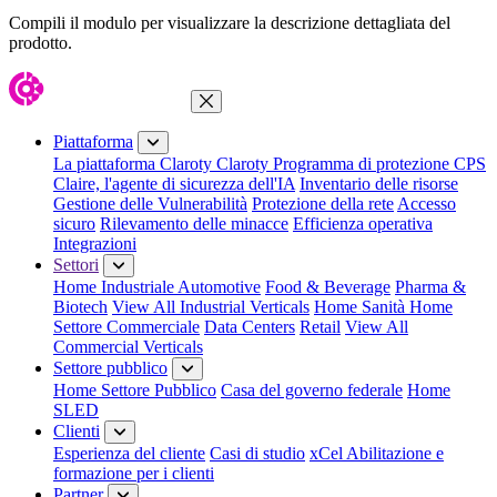
Compili il modulo per visualizzare la descrizione dettagliata del
prodotto.
Chiudi menu
Piattaforma
La piattaforma Claroty
Claroty Programma di protezione CPS
Claire, l'agente di sicurezza dell'IA
Inventario delle risorse
Gestione delle Vulnerabilità
Protezione della rete
Accesso
sicuro
Rilevamento delle minacce
Efficienza operativa
Integrazioni
Settori
Home Industriale
Automotive
Food & Beverage
Pharma &
Biotech
View All Industrial Verticals
Home Sanità
Home
Settore Commerciale
Data Centers
Retail
View All
Commercial Verticals
Settore pubblico
Home Settore Pubblico
Casa del governo federale
Home
SLED
Clienti
Esperienza del cliente
Casi di studio
xCel Abilitazione e
formazione per i clienti
Partner