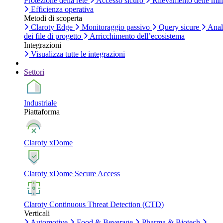
Protezione della rete
Accesso sicuro
Rilevamento delle mi
Efficienza operativa
Metodi di scoperta
Claroty Edge
Monitoraggio passivo
Query sicure
Anal
dei file di progetto
Arricchimento dell’ecosistema
Integrazioni
Visualizza tutte le integrazioni
Settori
Industriale
Piattaforma
Claroty xDome
Claroty xDome Secure Access
Claroty Continuous Threat Detection (CTD)
Verticali
Automotive
Food & Beverage
Pharma & Biotech