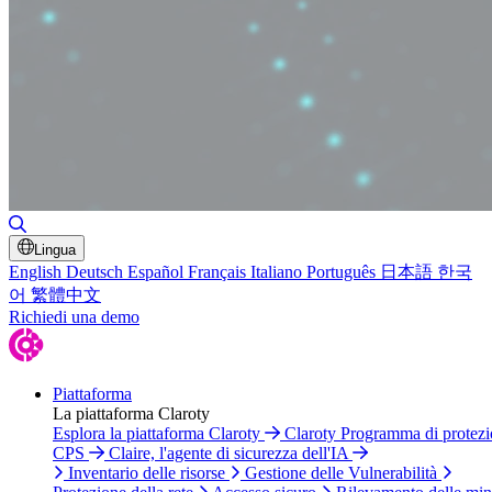
Attiva/disattiva ricerca
Lingua
English
Deutsch
Español
Français
Italiano
Português
日本語
한국
어
繁體中文
Richiedi una demo
Piattaforma
La piattaforma Claroty
Esplora la piattaforma Claroty
Claroty Programma di protez
CPS
Claire, l'agente di sicurezza dell'IA
Inventario delle risorse
Gestione delle Vulnerabilità