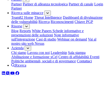
Partner
Partner di alleanza tecnologica
Partner di canale
Login
Partner
Ricerca sulle minacce
Team82 Home
Threat Intelligence
Dashboard di divulgazione
delle vulnerabilità
Ricerca
Riconoscimenti
Chiave PGP
Risorse
Blog
Reports
White Papers
Schede informative e
presentazioni delle soluzioni
Note informative
sull'integrazione
Casi di studio
Webinar on demand
Vai al
nostro sito web Nexus
Azienda
Chi siamo
Lavora con noi
Leadership
Sala stampa
Abilitazione e formazione xCel
Centro di affidabilità
Eventi
Politiche ambientali, sociali e di governance
Contattaci
Ricerca
LinkedIn
Twitter
YouTube
Facebook