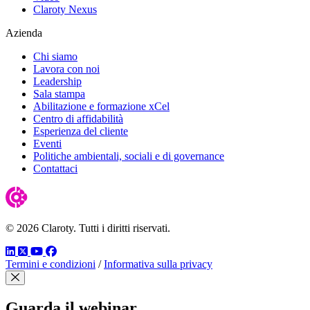
Claroty Nexus
Azienda
Chi siamo
Lavora con noi
Leadership
Sala stampa
Abilitazione e formazione xCel
Centro di affidabilità
Esperienza del cliente
Eventi
Politiche ambientali, sociali e di governance
Contattaci
© 2026 Claroty. Tutti i diritti riservati.
LinkedIn
Twitter
YouTube
Facebook
Termini e condizioni
/
Informativa sulla privacy
Chiudi modale
Guarda il webinar