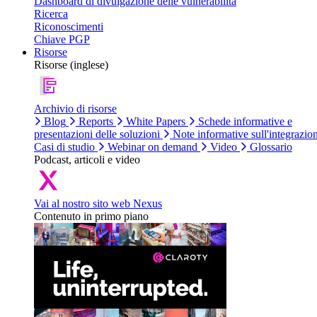
Dashboard di divulgazione delle vulnerabilità
Ricerca
Riconoscimenti
Chiave PGP
Risorse
Risorse (inglese)
Archivio di risorse
Blog
Reports
White Papers
Schede informative e
presentazioni delle soluzioni
Note informative sull'integrazio
Casi di studio
Webinar on demand
Video
Glossario
Podcast, articoli e video
Vai al nostro sito web Nexus
Contenuto in primo piano