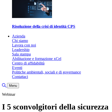
Risoluzione della crisi di identità CPS
Azienda
Chi siamo
Lavora con noi
Leadership
Sala stampa
Abilitazione e formazione xCel
Centro di affidabilità
Eventi
Politiche ambientali, sociali e di governance
Contattaci
Attiva/disattiva ricerca
Menu
Webinar
I 5 sconvolgitori della sicurezza