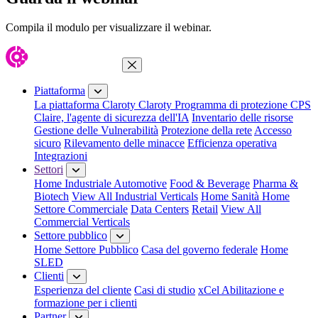
Compila il modulo per visualizzare il webinar.
Chiudi menu
Piattaforma
La piattaforma Claroty
Claroty Programma di protezione CPS
Claire, l'agente di sicurezza dell'IA
Inventario delle risorse
Gestione delle Vulnerabilità
Protezione della rete
Accesso
sicuro
Rilevamento delle minacce
Efficienza operativa
Integrazioni
Settori
Home Industriale
Automotive
Food & Beverage
Pharma &
Biotech
View All Industrial Verticals
Home Sanità
Home
Settore Commerciale
Data Centers
Retail
View All
Commercial Verticals
Settore pubblico
Home Settore Pubblico
Casa del governo federale
Home
SLED
Clienti
Esperienza del cliente
Casi di studio
xCel Abilitazione e
formazione per i clienti
Partner