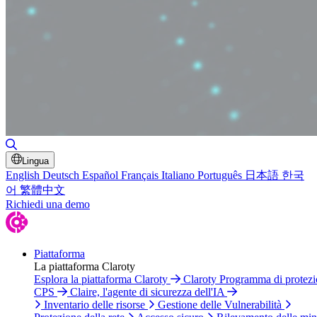
Attiva/disattiva ricerca
Lingua
English
Deutsch
Español
Français
Italiano
Português
日本語
한국
어
繁體中文
Richiedi una demo
Piattaforma
La piattaforma Claroty
Esplora la piattaforma Claroty
Claroty Programma di protez
CPS
Claire, l'agente di sicurezza dell'IA
Inventario delle risorse
Gestione delle Vulnerabilità