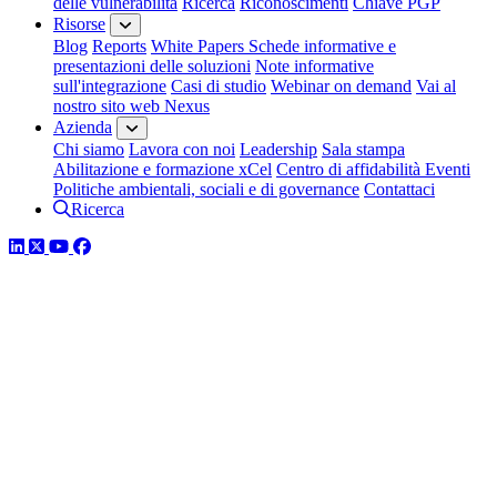
delle vulnerabilità
Ricerca
Riconoscimenti
Chiave PGP
Risorse
Blog
Reports
White Papers
Schede informative e
presentazioni delle soluzioni
Note informative
sull'integrazione
Casi di studio
Webinar on demand
Vai al
nostro sito web Nexus
Azienda
Chi siamo
Lavora con noi
Leadership
Sala stampa
Abilitazione e formazione xCel
Centro di affidabilità
Eventi
Politiche ambientali, sociali e di governance
Contattaci
Ricerca
LinkedIn
Twitter
YouTube
Facebook