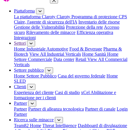
Chiudi menu
Piattaforma
La piattaforma Claroty
Claroty Programma di protezione CPS
Claire, l'agente di sicurezza dell'IA
Inventario delle risorse
Gestione delle Vulnerabilità
Protezione della rete
Accesso
sicuro
Rilevamento delle minacce
Efficienza operativa
Integrazioni
Settori
Home Industriale
Automotive
Food & Beverage
Pharma &
Biotech
View All Industrial Verticals
Home Sanità
Home
Settore Commerciale
Data center
Retail
View All Commercial
Verticals
Settore pubblico
Home Settore Pubblico
Casa del governo federale
Home
SLED
Clienti
Esperienza del cliente
Casi di studio
xCel Abilitazione e
formazione per i clienti
Partner
Partner
Partner di alleanza tecnologica
Partner di canale
Login
Partner
Ricerca sulle minacce
Team82 Home
Threat Intelligence
Dashboard di divulgazione