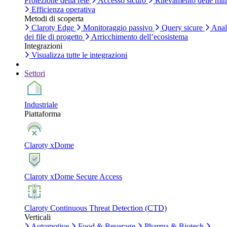
Protezione della rete
Accesso sicuro
Rilevamento delle mi
Efficienza operativa
Metodi di scoperta
Claroty Edge
Monitoraggio passivo
Query sicure
Anal
dei file di progetto
Arricchimento dell’ecosistema
Integrazioni
Visualizza tutte le integrazioni
Settori
Industriale
Piattaforma
Claroty xDome
Claroty xDome Secure Access
Claroty Continuous Threat Detection (CTD)
Verticali
Automotive
Food & Beverage
Pharma & Biotech