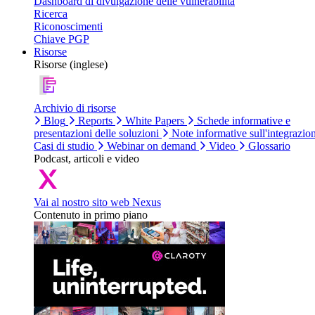
Dashboard di divulgazione delle vulnerabilità
Ricerca
Riconoscimenti
Chiave PGP
Risorse
Risorse (inglese)
Archivio di risorse
Blog
Reports
White Papers
Schede informative e
presentazioni delle soluzioni
Note informative sull'integrazio
Casi di studio
Webinar on demand
Video
Glossario
Podcast, articoli e video
Vai al nostro sito web Nexus
Contenuto in primo piano