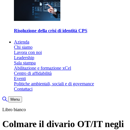
Risoluzione della crisi di identità CPS
Azienda
Chi siamo
Lavora con noi
Leadership
Sala stampa
Abilitazione e formazione xCel
Centro di affidabilità
Eventi
Politiche ambientali, sociali e di governance
Contattaci
Attiva/disattiva ricerca
Menu
Libro bianco
Colmare il divario OT/IT negli