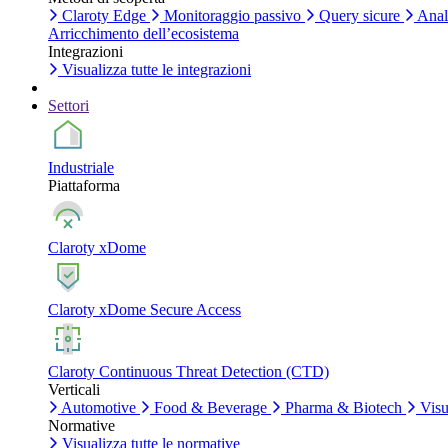
Claroty Edge
Monitoraggio passivo
Query sicure
Anali
Arricchimento dell’ecosistema
Integrazioni
Visualizza tutte le integrazioni
Settori
Industriale
Piattaforma
Claroty xDome
Claroty xDome Secure Access
Claroty Continuous Threat Detection (CTD)
Verticali
Automotive
Food & Beverage
Pharma & Biotech
Visua
Normative
Visualizza tutte le normative