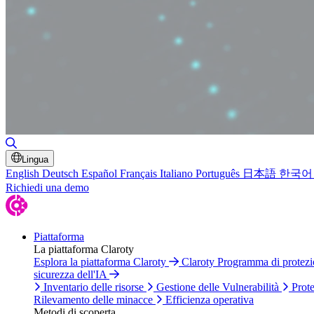
Attiva/disattiva ricerca
Lingua
English
Deutsch
Español
Français
Italiano
Português
日本語
한국어
Richiedi una demo
Piattaforma
La piattaforma Claroty
Esplora la piattaforma Claroty
Claroty Programma di protez
sicurezza dell'IA
Inventario delle risorse
Gestione delle Vulnerabilità
Prote
Rilevamento delle minacce
Efficienza operativa
Metodi di scoperta