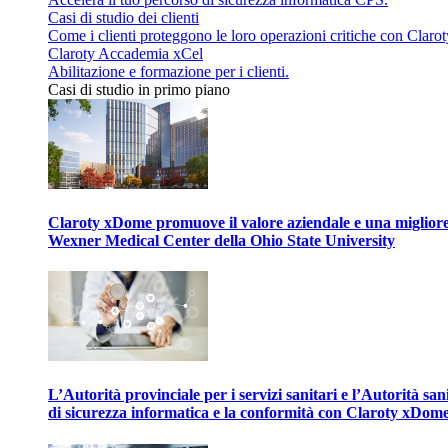
Casi di studio dei clienti
Come i clienti proteggono le loro operazioni critiche con Clarot
Claroty Accademia xCel
Abilitazione e formazione per i clienti.
Casi di studio in primo piano
Claroty xDome promuove il valore aziendale e una migliore g
Wexner Medical Center della Ohio State University
L’Autorità provinciale per i servizi sanitari e l’Autorità san
di sicurezza informatica e la conformità con Claroty xDom