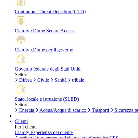
Continuous Threat Detection (CTD)
Claroty xDome Secure Access
Claroty xDome per il governo
Governo federale degli Stati Uniti
Settori
Difesa
Civile
Sanità
tribale
Stato, locale e istruzione (SLED)
Settori
Energia
Acqua/Acqua di scarico
Trasporti
Sicurezza p
Clienti
Per i clienti
Claroty Esperienza del cliente
Accelera il tuo percorso di sicurezza informatica CPS.