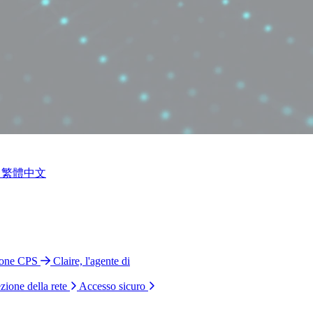
繁體中文
ione CPS
Claire, l'agente di
zione della rete
Accesso sicuro