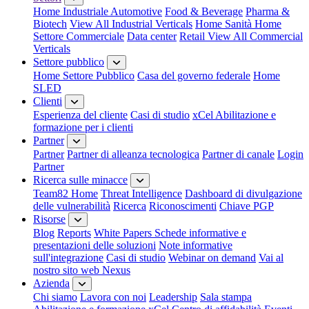
Home Industriale
Automotive
Food & Beverage
Pharma &
Biotech
View All Industrial Verticals
Home Sanità
Home
Settore Commerciale
Data center
Retail
View All Commercial
Verticals
Settore pubblico
Home Settore Pubblico
Casa del governo federale
Home
SLED
Clienti
Esperienza del cliente
Casi di studio
xCel Abilitazione e
formazione per i clienti
Partner
Partner
Partner di alleanza tecnologica
Partner di canale
Login
Partner
Ricerca sulle minacce
Team82 Home
Threat Intelligence
Dashboard di divulgazione
delle vulnerabilità
Ricerca
Riconoscimenti
Chiave PGP
Risorse
Blog
Reports
White Papers
Schede informative e
presentazioni delle soluzioni
Note informative
sull'integrazione
Casi di studio
Webinar on demand
Vai al
nostro sito web Nexus
Azienda
Chi siamo
Lavora con noi
Leadership
Sala stampa