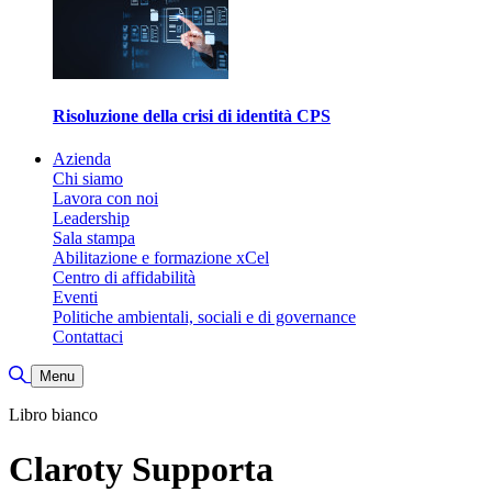
Risoluzione della crisi di identità CPS
Azienda
Chi siamo
Lavora con noi
Leadership
Sala stampa
Abilitazione e formazione xCel
Centro di affidabilità
Eventi
Politiche ambientali, sociali e di governance
Contattaci
Attiva/disattiva ricerca
Menu
Libro bianco
Claroty Supporta