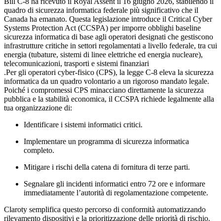
Bill C-8 ha ricevuto il Royal Assent il 16 giugno 2026, stabilendo il
quadro di sicurezza informatica federale più significativo che il
Canada ha emanato. Questa legislazione introduce il Critical Cyber
Systems Protection Act (CCSPA) per imporre obblighi baseline
sicurezza informatica di base agli operatori designati che gestiscono
infrastrutture critiche in settori regolamentati a livello federale, tra cui
energia (tubature, sistemi di linee elettriche ed energia nucleare),
telecomunicazioni, trasporti e sistemi finanziari
.Per gli operatori cyber-fisico (CPS), la legge C-8 eleva la sicurezza
informatica da un quadro volontario a un rigoroso mandato legale.
Poiché i compromessi CPS minacciano direttamente la sicurezza
pubblica e la stabilità economica, il CCSPA richiede legalmente alla
tua organizzazione di:
Identificare i sistemi informatici critici.
Implementare un programma di sicurezza informatica
completo.
Mitigare i rischi della catena di fornitura di terze parti.
Segnalare gli incidenti informatici entro 72 ore e informare
immediatamente l’autorità di regolamentazione competente.
Claroty semplifica questo percorso di conformità automatizzando
rilevamento dispositivi e la prioritizzazione delle priorità di rischio.