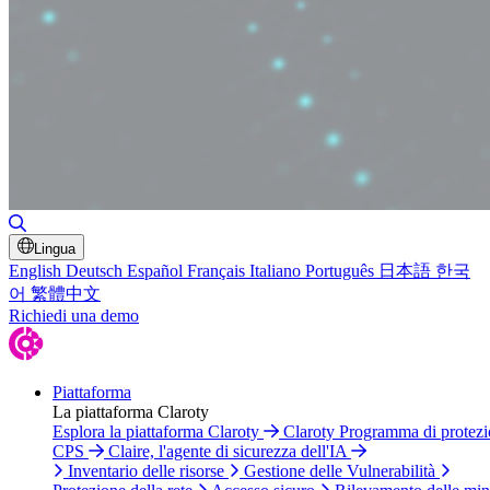
Attiva/disattiva ricerca
Lingua
English
Deutsch
Español
Français
Italiano
Português
日本語
한국
어
繁體中文
Richiedi una demo
Piattaforma
La piattaforma Claroty
Esplora la piattaforma Claroty
Claroty Programma di protez
CPS
Claire, l'agente di sicurezza dell'IA
Inventario delle risorse
Gestione delle Vulnerabilità