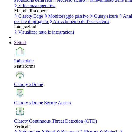
Protezione della rete
Accesso sicuro
Rilevamento delle mi
Efficienza operativa
Metodi di scoperta
Claroty Edge
Monitoraggio passivo
Query sicure
Anal
dei file di progetto
Arricchimento dell’ecosistema
Integrazioni
Visualizza tutte le integrazioni
Settori
Industriale
Piattaforma
Claroty xDome
Claroty xDome Secure Access
Claroty Continuous Threat Detection (CTD)
Verticali
Automotive
Food & Beverage
Pharma & Biotech