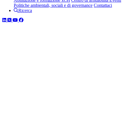
Abilitazione e formazione xCel
Centro di affidabilità
Eventi
Politiche ambientali, sociali e di governance
Contattaci
Ricerca
LinkedIn
Twitter
YouTube
Facebook