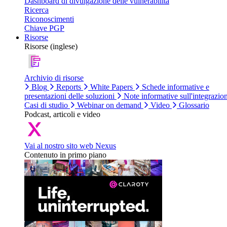
Dashboard di divulgazione delle vulnerabilità
Ricerca
Riconoscimenti
Chiave PGP
Risorse
Risorse (inglese)
Archivio di risorse
Blog
Reports
White Papers
Schede informative e
presentazioni delle soluzioni
Note informative sull'integrazio
Casi di studio
Webinar on demand
Video
Glossario
Podcast, articoli e video
Vai al nostro sito web Nexus
Contenuto in primo piano