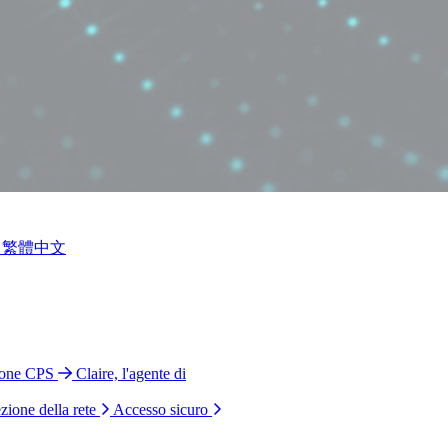
繁體中文
ione CPS
Claire, l'agente di
zione della rete
Accesso sicuro