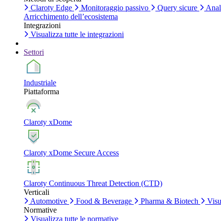
Claroty Edge
Monitoraggio passivo
Query sicure
Anali
Arricchimento dell’ecosistema
Integrazioni
Visualizza tutte le integrazioni
Settori
Industriale
Piattaforma
Claroty xDome
Claroty xDome Secure Access
Claroty Continuous Threat Detection (CTD)
Verticali
Automotive
Food & Beverage
Pharma & Biotech
Visua
Normative
Visualizza tutte le normative