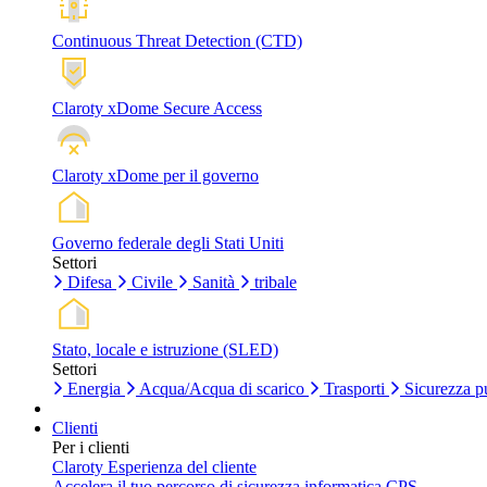
Continuous Threat Detection (CTD)
Claroty xDome Secure Access
Claroty xDome per il governo
Governo federale degli Stati Uniti
Settori
Difesa
Civile
Sanità
tribale
Stato, locale e istruzione (SLED)
Settori
Energia
Acqua/Acqua di scarico
Trasporti
Sicurezza p
Clienti
Per i clienti
Claroty Esperienza del cliente
Accelera il tuo percorso di sicurezza informatica CPS.