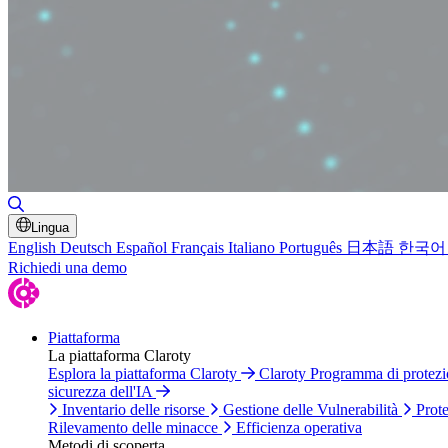
Attiva/disattiva ricerca
Lingua
English
Deutsch
Español
Français
Italiano
Português
日本語
한국어
Richiedi una demo
Piattaforma
La piattaforma Claroty
Esplora la piattaforma Claroty
Claroty Programma di protez
sicurezza dell'IA
Inventario delle risorse
Gestione delle Vulnerabilità
Prote
Rilevamento delle minacce
Efficienza operativa
Metodi di scoperta