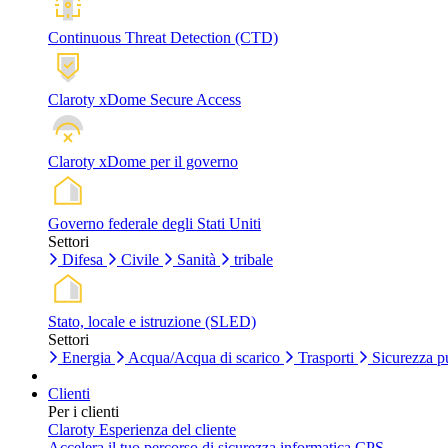
Continuous Threat Detection (CTD)
Claroty xDome Secure Access
Claroty xDome per il governo
Governo federale degli Stati Uniti
Settori
Difesa
Civile
Sanità
tribale
Stato, locale e istruzione (SLED)
Settori
Energia
Acqua/Acqua di scarico
Trasporti
Sicurezza p
Clienti
Per i clienti
Claroty Esperienza del cliente
Accelera il tuo percorso di sicurezza informatica CPS.