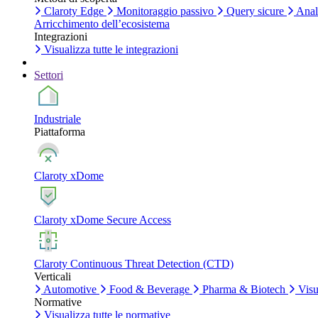
Claroty Edge
Monitoraggio passivo
Query sicure
Anali
Arricchimento dell’ecosistema
Integrazioni
Visualizza tutte le integrazioni
Settori
Industriale
Piattaforma
Claroty xDome
Claroty xDome Secure Access
Claroty Continuous Threat Detection (CTD)
Verticali
Automotive
Food & Beverage
Pharma & Biotech
Visua
Normative
Visualizza tutte le normative