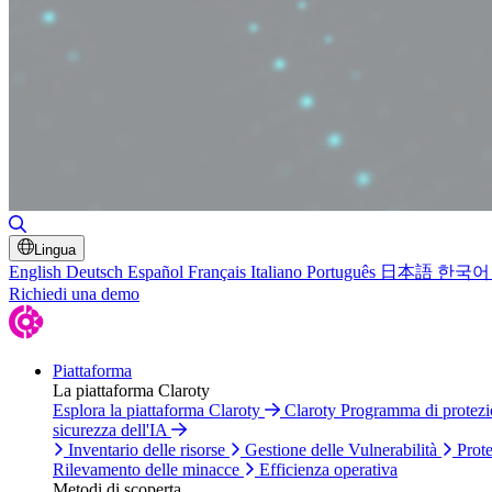
Attiva/disattiva ricerca
Lingua
English
Deutsch
Español
Français
Italiano
Português
日本語
한국어
Richiedi una demo
Piattaforma
La piattaforma Claroty
Esplora la piattaforma Claroty
Claroty Programma di protez
sicurezza dell'IA
Inventario delle risorse
Gestione delle Vulnerabilità
Prote
Rilevamento delle minacce
Efficienza operativa
Metodi di scoperta