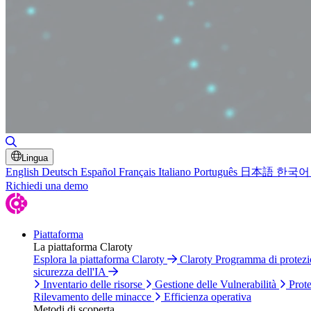
Attiva/disattiva ricerca
Lingua
English
Deutsch
Español
Français
Italiano
Português
日本語
한국어
Richiedi una demo
Piattaforma
La piattaforma Claroty
Esplora la piattaforma Claroty
Claroty Programma di protez
sicurezza dell'IA
Inventario delle risorse
Gestione delle Vulnerabilità
Prote
Rilevamento delle minacce
Efficienza operativa
Metodi di scoperta