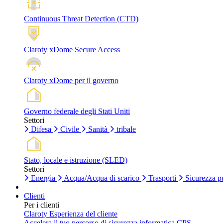
Continuous Threat Detection (CTD)
Claroty xDome Secure Access
Claroty xDome per il governo
Governo federale degli Stati Uniti
Settori
Difesa
Civile
Sanità
tribale
Stato, locale e istruzione (SLED)
Settori
Energia
Acqua/Acqua di scarico
Trasporti
Sicurezza p
Clienti
Per i clienti
Claroty Esperienza del cliente
Accelera il tuo percorso di sicurezza informatica CPS.