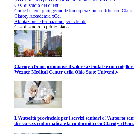
Casi di studio dei clienti
Come i clienti proteggono le loro operazioni critiche con Clarot
Claroty Accademia xCel
Abilitazione e formazione per i clienti.
Casi di studio in primo piano
Claroty xDome promuove il valore aziendale e una migliore g
Wexner Medical Center della Ohio State University
L’Autorità provinciale per i servizi sanitari e l’Autorità san
di sicurezza informatica e la conformità con Claroty xDom