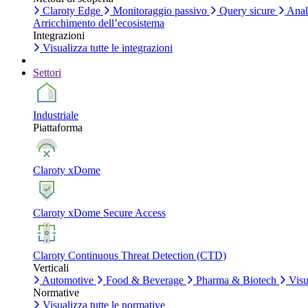
Claroty Edge
Monitoraggio passivo
Query sicure
Anali
Arricchimento dell’ecosistema
Integrazioni
Visualizza tutte le integrazioni
Settori
Industriale
Piattaforma
Claroty xDome
Claroty xDome Secure Access
Claroty Continuous Threat Detection (CTD)
Verticali
Automotive
Food & Beverage
Pharma & Biotech
Visua
Normative
Visualizza tutte le normative