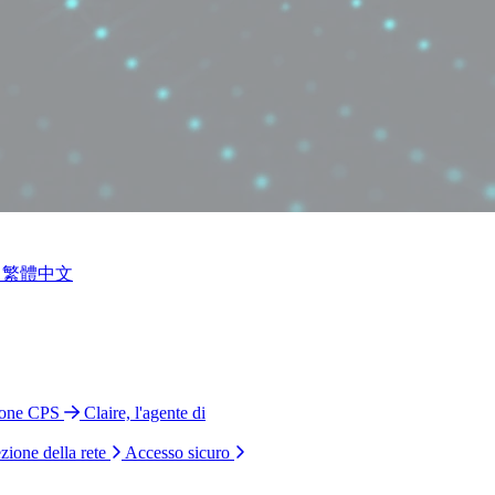
繁體中文
ione CPS
Claire, l'agente di
zione della rete
Accesso sicuro