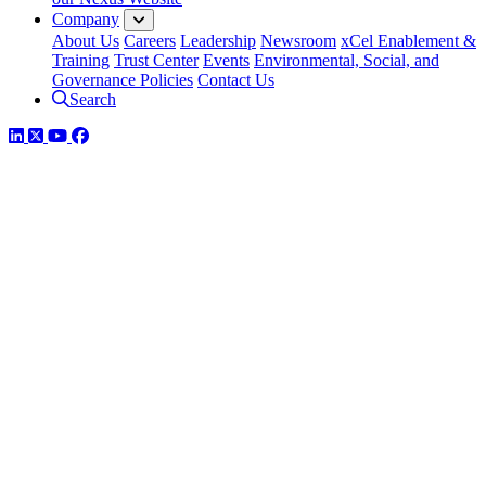
Company
About Us
Careers
Leadership
Newsroom
xCel Enablement &
Training
Trust Center
Events
Environmental, Social, and
Governance Policies
Contact Us
Search
LinkedIn
Twitter
YouTube
Facebook