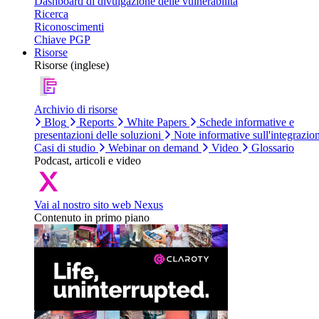
Dashboard di divulgazione delle vulnerabilità
Ricerca
Riconoscimenti
Chiave PGP
Risorse
Risorse (inglese)
Archivio di risorse
Blog
Reports
White Papers
Schede informative e
presentazioni delle soluzioni
Note informative sull'integrazio
Casi di studio
Webinar on demand
Video
Glossario
Podcast, articoli e video
Vai al nostro sito web Nexus
Contenuto in primo piano