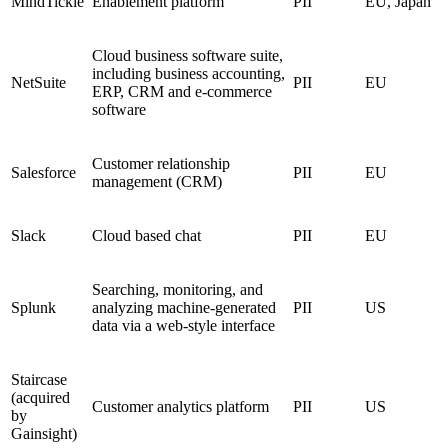
MindTickle
Enablement platform
PII
EU, Japan
Cloud business software suite,
including business accounting,
NetSuite
PII
EU
ERP, CRM and e-commerce
software
Customer relationship
Salesforce
PII
EU
management (CRM)
Slack
Cloud based chat
PII
EU
Searching, monitoring, and
Splunk
analyzing machine-generated
PII
US
data via a web-style interface
Staircase
(acquired
Customer analytics platform
PII
US
by
Gainsight)