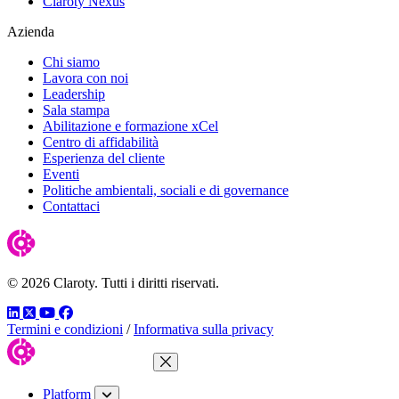
Claroty Nexus
Azienda
Chi siamo
Lavora con noi
Leadership
Sala stampa
Abilitazione e formazione xCel
Centro di affidabilità
Esperienza del cliente
Eventi
Politiche ambientali, sociali e di governance
Contattaci
© 2026 Claroty. Tutti i diritti riservati.
LinkedIn
Twitter
YouTube
Facebook
Termini e condizioni
/
Informativa sulla privacy
Close Menu
Platform