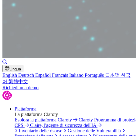
Attiva/disattiva ricerca
Lingua
English
Deutsch
Español
Français
Italiano
Português
日本語
한국
어
繁體中文
Richiedi una demo
Piattaforma
La piattaforma Claroty
Esplora la piattaforma Claroty
Claroty Programma di protez
CPS
Claire, l'agente di sicurezza dell'IA
Inventario delle risorse
Gestione delle Vulnerabilità