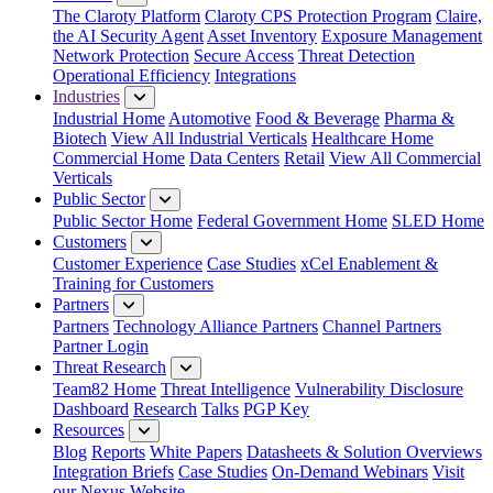
The Claroty Platform
Claroty CPS Protection Program
Claire,
the AI Security Agent
Asset Inventory
Exposure Management
Network Protection
Secure Access
Threat Detection
Operational Efficiency
Integrations
Industries
Industrial Home
Automotive
Food & Beverage
Pharma &
Biotech
View All Industrial Verticals
Healthcare Home
Commercial Home
Data Centers
Retail
View All Commercial
Verticals
Public Sector
Public Sector Home
Federal Government Home
SLED Home
Customers
Customer Experience
Case Studies
xCel Enablement &
Training for Customers
Partners
Partners
Technology Alliance Partners
Channel Partners
Partner Login
Threat Research
Team82 Home
Threat Intelligence
Vulnerability Disclosure
Dashboard
Research
Talks
PGP Key
Resources
Blog
Reports
White Papers
Datasheets & Solution Overviews
Integration Briefs
Case Studies
On-Demand Webinars
Visit
our Nexus Website