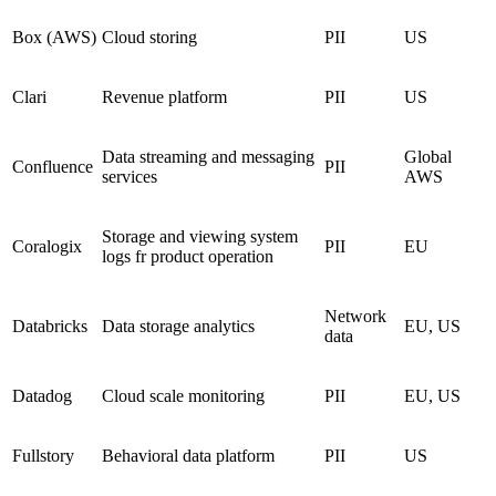
Box (AWS)
Cloud storing
PII
US
Clari
Revenue platform
PII
US
Data streaming and messaging
Global
Confluence
PII
services
AWS
Storage and viewing system
Coralogix
PII
EU
logs fr product operation
Network
Databricks
Data storage analytics
EU, US
data
Datadog
Cloud scale monitoring
PII
EU, US
Fullstory
Behavioral data platform
PII
US