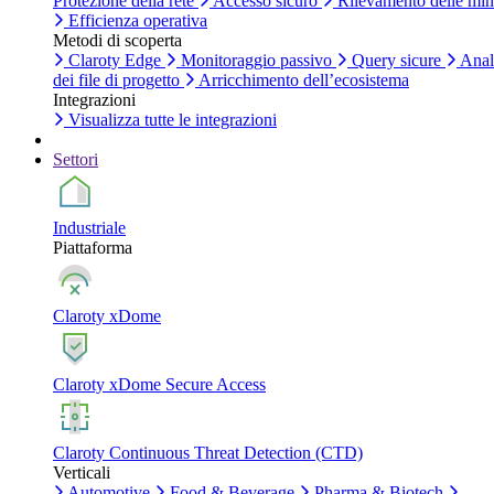
Protezione della rete
Accesso sicuro
Rilevamento delle mi
Efficienza operativa
Metodi di scoperta
Claroty Edge
Monitoraggio passivo
Query sicure
Anal
dei file di progetto
Arricchimento dell’ecosistema
Integrazioni
Visualizza tutte le integrazioni
Settori
Industriale
Piattaforma
Claroty xDome
Claroty xDome Secure Access
Claroty Continuous Threat Detection (CTD)
Verticali
Automotive
Food & Beverage
Pharma & Biotech