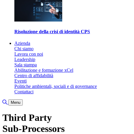
Risoluzione della crisi di identità CPS
Azienda
Chi siamo
Lavora con noi
Leadership
Sala stampa
Abilitazione e formazione xCel
Centro di affidabilità
Eventi
Politiche ambientali, sociali e di governance
Contattaci
Attiva/disattiva ricerca
Menu
Third Party
Sub-Processors