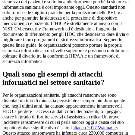
sicurezza dei pazienti e sottolinea ulteriormente perché la sicurezza
informatica sanitaria è così importante oggi. Questo standard non
solo fornisce le migliori pratiche per la protezione delle PHI, ma
anche per garantire la sicurezza e la protezione di dispositivo
medicomedici e pazienti. L’HICP è strettamente allineato con il
NIST Cybersecurity Framework ed è destinato a fungere da
documento di riferimento per gli HDO che desiderano dare il via o
migliorare i loro programmi di sicurezza informatica. Seguendo
queste linee guida, le organizzazioni possono portare la propria
sicurezza informatica a un livello superiore e possono contribuire a
colmare il divario tra la conformità HIPAA e un framework di
sicurezza informatica.
Quali sono gli esempi di attacchi
informatici nel settore sanitario?
Per le organizzazioni sanitarie, gli attacchi ransomware sono
diventati un tipo di minaccia persistente e sempre più dirompente
che, negli ultimi anni, ha causato apparentemente innumerevoli
HDO a perdere l'accesso ai dati critici dei pazienti, o peggio,
essere in grado di fornire servizi di assistenza critica Un grave
incidente ransomware di cui si parla ancora oggi a causa del suo
impatto globale significativo è stato l'
attacco 2017 WannaCry
.
Questo attacco ransomware ha infettato circa 230,000 computer in