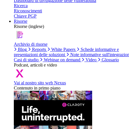
Dashboard di divulgazione delle vulnerabilità
Ricerca
Riconoscimenti
Chiave PGP
Risorse
Risorse (inglese)
Archivio di risorse
Blog
Reports
White Papers
Schede informative e
presentazioni delle soluzioni
Note informative sull'integrazio
Casi di studio
Webinar on demand
Video
Glossario
Podcast, articoli e video
Vai al nostro sito web Nexus
Contenuto in primo piano