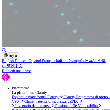
Attiva/disattiva ricerca
Lingua
English
Deutsch
Español
Français
Italiano
Português
日本語
한국
어
繁體中文
Richiedi una demo
Piattaforma
La piattaforma Claroty
Esplora la piattaforma Claroty
Claroty Programma di protez
CPS
Claire, l'agente di sicurezza dell'IA
Inventario delle risorse
Gestione delle Vulnerabilità