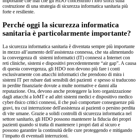
importante che mai che gli HDO concentrino i loro sforzi sulla
costruzione di una strategia di sicurezza informatica sanitaria più
forte e resiliente.
Perché oggi la sicurezza informatica
sanitaria è particolarmente importante?
La sicurezza informatica sanitaria è diventata sempre più importante
in mezzo all’aumento dell’assistenza connessa, che sta alimentando
la convergenza di sistemi informatici (IT) connessi a Internet con
reti cliniche, sistemi e dispositivi precedentemente “air gap”. A causa
di questa convergenza, gli HDO non devono più fare i conti
esclusivamente con attacchi informatici che prendono di mira i
sistemi IT per rubare dati sensibili dei pazienti e spesso si traducono
in perdite finanziarie dovute a multe normative e danni alla
reputazione. Ora, devono anche proteggere la loro organizzazione
dagli attacchi a IoMT e ad altri sistemi medici e dispositivo medico
cyber-fisico critici connessi, il che può comportare conseguenze più
gravi, tra cui interruzione dell'assistenza ai pazienti o persino perdita
di vite umane. Grazie a solidi controlli di sicurezza informatica nel
settore sanitario, gli HDO possono mantenere la fiducia dei propri
pazienti quando si tratta di mantenere i propri dati al sicuro e
possono garantire la continuità delle cure proteggendo e mitigando
l’impatto di eventuali interruzioni.