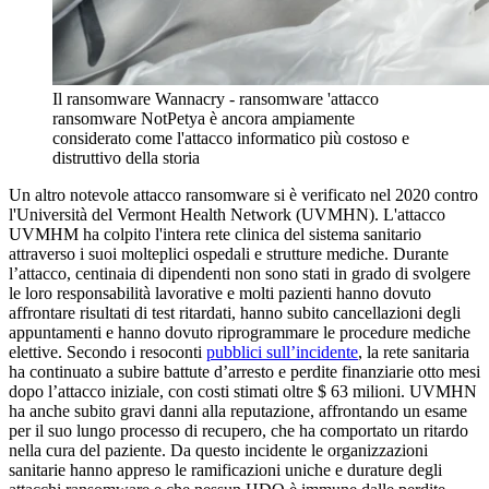
Il ransomware Wannacry - ransomware 'attacco
ransomware NotPetya è ancora ampiamente
considerato come l'attacco informatico più costoso e
distruttivo della storia
Un altro notevole attacco ransomware si è verificato nel 2020 contro
l'Università del Vermont Health Network (UVMHN). L'attacco
UVMHM ha colpito l'intera rete clinica del sistema sanitario
attraverso i suoi molteplici ospedali e strutture mediche. Durante
l’attacco, centinaia di dipendenti non sono stati in grado di svolgere
le loro responsabilità lavorative e molti pazienti hanno dovuto
affrontare risultati di test ritardati, hanno subito cancellazioni degli
appuntamenti e hanno dovuto riprogrammare le procedure mediche
elettive. Secondo i resoconti
pubblici sull’incidente
, la rete sanitaria
ha continuato a subire battute d’arresto e perdite finanziarie otto mesi
dopo l’attacco iniziale, con costi stimati oltre $ 63 milioni. UVMHN
ha anche subito gravi danni alla reputazione, affrontando un esame
per il suo lungo processo di recupero, che ha comportato un ritardo
nella cura del paziente. Da questo incidente le organizzazioni
sanitarie hanno appreso le ramificazioni uniche e durature degli