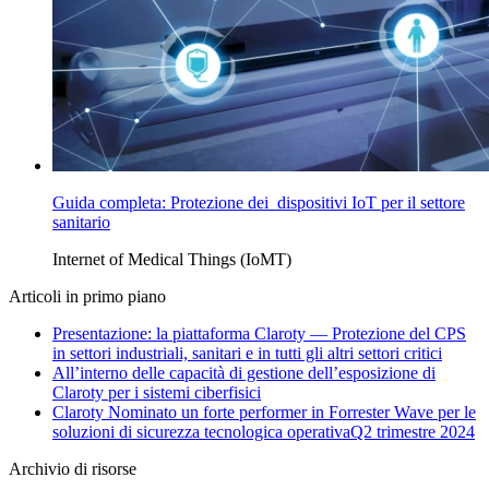
Guida completa: Protezione dei dispositivi IoT per il settore
sanitario
Internet of Medical Things (IoMT)
Articoli in primo piano
Presentazione: la piattaforma Claroty — Protezione del CPS
in settori industriali, sanitari e in tutti gli altri settori critici
All’interno delle capacità di gestione dell’esposizione di
Claroty per i sistemi ciberfisici
Claroty Nominato un forte performer in Forrester Wave per le
soluzioni di sicurezza tecnologica operativaQ2 trimestre 2024
Archivio di risorse