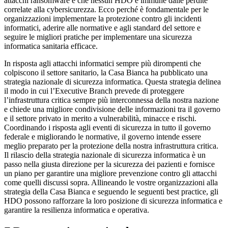
attacchi ransomware e che nessun HDO è immune dalle perdite
correlate alla cybersicurezza. Ecco perché è fondamentale per le
organizzazioni implementare la protezione contro gli incidenti
informatici, aderire alle normative e agli standard del settore e
seguire le migliori pratiche per implementare una sicurezza
informatica sanitaria efficace.
In risposta agli attacchi informatici sempre più dirompenti che
colpiscono il settore sanitario, la Casa Bianca ha pubblicato una
strategia nazionale di sicurezza informatica. Questa strategia delinea
il modo in cui l’Executive Branch prevede di proteggere
l’infrastruttura critica sempre più interconnessa della nostra nazione
e chiede una migliore condivisione delle informazioni tra il governo
e il settore privato in merito a vulnerabilità, minacce e rischi.
Coordinando i risposta agli eventi di sicurezza in tutto il governo
federale e migliorando le normative, il governo intende essere
meglio preparato per la protezione della nostra infrastruttura critica.
Il rilascio della strategia nazionale di sicurezza informatica è un
passo nella giusta direzione per la sicurezza dei pazienti e fornisce
un piano per garantire una migliore prevenzione contro gli attacchi
come quelli discussi sopra. Allineando le vostre organizzazioni alla
strategia della Casa Bianca e seguendo le seguenti best practice, gli
HDO possono rafforzare la loro posizione di sicurezza informatica e
garantire la resilienza informatica e operativa.