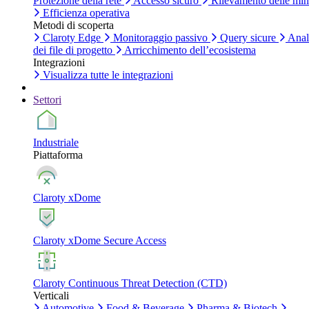
Protezione della rete
Accesso sicuro
Rilevamento delle mi
Efficienza operativa
Metodi di scoperta
Claroty Edge
Monitoraggio passivo
Query sicure
Anal
dei file di progetto
Arricchimento dell’ecosistema
Integrazioni
Visualizza tutte le integrazioni
Settori
Industriale
Piattaforma
Claroty xDome
Claroty xDome Secure Access
Claroty Continuous Threat Detection (CTD)
Verticali
Automotive
Food & Beverage
Pharma & Biotech