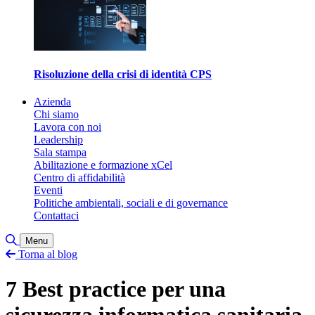
Risoluzione della crisi di identità CPS
Azienda
Chi siamo
Lavora con noi
Leadership
Sala stampa
Abilitazione e formazione xCel
Centro di affidabilità
Eventi
Politiche ambientali, sociali e di governance
Contattaci
Attiva/disattiva ricerca
Menu
Torna al blog
7 Best practice per una
sicurezza informatica sanitaria