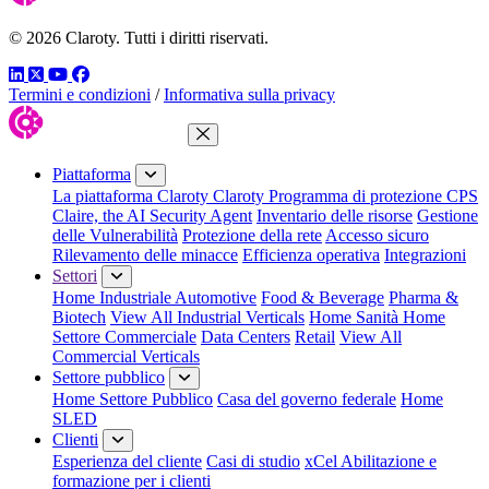
© 2026 Claroty. Tutti i diritti riservati.
LinkedIn
Twitter
YouTube
Facebook
Termini e condizioni
/
Informativa sulla privacy
Chiudi menu
Piattaforma
La piattaforma Claroty
Claroty Programma di protezione CPS
Claire, the AI Security Agent
Inventario delle risorse
Gestione
delle Vulnerabilità
Protezione della rete
Accesso sicuro
Rilevamento delle minacce
Efficienza operativa
Integrazioni
Settori
Home Industriale
Automotive
Food & Beverage
Pharma &
Biotech
View All Industrial Verticals
Home Sanità
Home
Settore Commerciale
Data Centers
Retail
View All
Commercial Verticals
Settore pubblico
Home Settore Pubblico
Casa del governo federale
Home
SLED
Clienti
Esperienza del cliente
Casi di studio
xCel Abilitazione e
formazione per i clienti