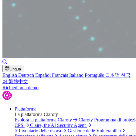
Attiva/disattiva ricerca
Lingua
English
Deutsch
Español
Français
Italiano
Português
日本語
한국
어
繁體中文
Richiedi una demo
Piattaforma
La piattaforma Claroty
Esplora la piattaforma Claroty
Claroty Programma di protez
CPS
Claire, the AI Security Agent
Inventario delle risorse
Gestione delle Vulnerabilità