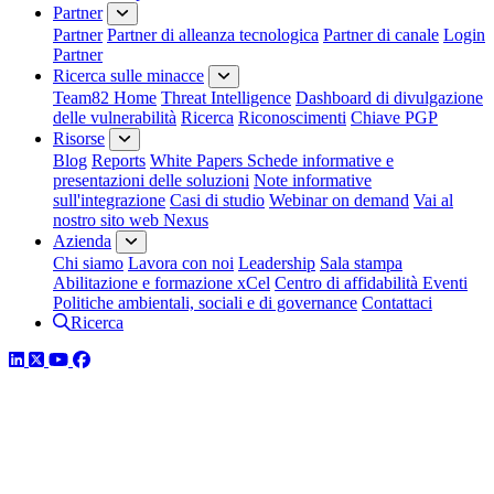
Partner
Partner
Partner di alleanza tecnologica
Partner di canale
Login
Partner
Ricerca sulle minacce
Team82 Home
Threat Intelligence
Dashboard di divulgazione
delle vulnerabilità
Ricerca
Riconoscimenti
Chiave PGP
Risorse
Blog
Reports
White Papers
Schede informative e
presentazioni delle soluzioni
Note informative
sull'integrazione
Casi di studio
Webinar on demand
Vai al
nostro sito web Nexus
Azienda
Chi siamo
Lavora con noi
Leadership
Sala stampa
Abilitazione e formazione xCel
Centro di affidabilità
Eventi
Politiche ambientali, sociali e di governance
Contattaci
Ricerca
LinkedIn
Twitter
YouTube
Facebook