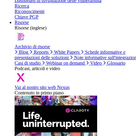
Dashboard di divulgazione delle vulnerabilità
Ricerca
Riconoscimenti
Chiave PGP
Risorse
Risorse (inglese)
Archivio di risorse
Blog
Reports
White Papers
Schede informative e
presentazioni delle soluzioni
Note informative sull'integrazio
Casi di studio
Webinar on demand
Video
Glossario
Podcast, articoli e video
Vai al nostro sito web Nexus
Contenuto in primo piano