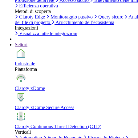
Protezione della rete
Accesso sicuro
Rilevamento delle mi
Efficienza operativa
Metodi di scoperta
Claroty Edge
Monitoraggio passivo
Query sicure
Anal
dei file di progetto
Arricchimento dell’ecosistema
Integrazioni
Visualizza tutte le integrazioni
Settori
Industriale
Piattaforma
Claroty xDome
Claroty xDome Secure Access
Claroty Continuous Threat Detection (CTD)
Verticali
Automotive
Food & Beverage
Pharma & Biotech