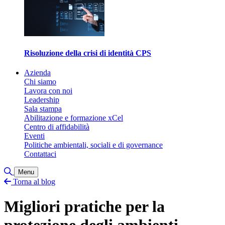
Risoluzione della crisi di identità CPS
Azienda
Chi siamo
Lavora con noi
Leadership
Sala stampa
Abilitazione e formazione xCel
Centro di affidabilità
Eventi
Politiche ambientali, sociali e di governance
Contattaci
Attiva/disattiva ricerca
Menu
Torna al blog
Migliori pratiche per la
protezione degli ambienti