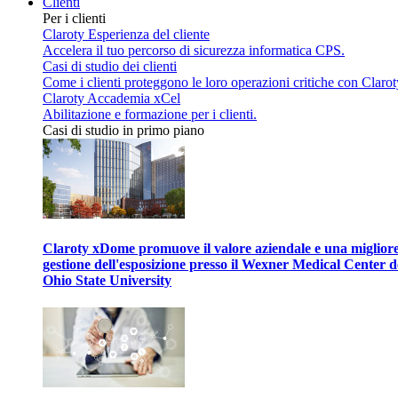
Clienti
Per i clienti
Claroty Esperienza del cliente
Accelera il tuo percorso di sicurezza informatica CPS.
Casi di studio dei clienti
Come i clienti proteggono le loro operazioni critiche con Clarot
Claroty Accademia xCel
Abilitazione e formazione per i clienti.
Casi di studio in primo piano
Claroty xDome promuove il valore aziendale e una miglior
gestione dell'esposizione presso il Wexner Medical Center d
Ohio State University