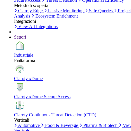
Secure Access
Threat Detection
Operational Efficiency
Metodi di scoperta
Claroty Edge
Passive Monitoring
Safe Queries
Project
Analysis
Ecosystem Enrichment
Integrazioni
View All Integrations
Settori
Industriale
Piattaforma
Claroty xDome
Claroty xDome Secure Access
Claroty Continuous Threat Detection (CTD)
Verticali
Automotive
Food & Beverage
Pharma & Biotech
Vie
Verticals