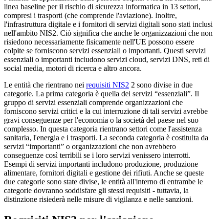
linea baseline per il rischio di sicurezza informatica in 13 settori,
compresi i trasporti (che comprende l'aviazione). Inoltre,
l'infrastruttura digitale e i fornitori di servizi digitali sono stati inclusi
nell'ambito NIS2. Ciò significa che anche le organizzazioni che non
risiedono necessariamente fisicamente nell'UE possono essere
colpite se forniscono servizi essenziali o importanti. Questi servizi
essenziali o importanti includono servizi cloud, servizi DNS, reti di
social media, motori di ricerca e altro ancora.
Le entità che rientrano nei
requisiti NIS2
2 sono divise in due
categorie. La prima categoria è quella dei servizi “essenziali”. Il
gruppo di servizi essenziali comprende organizzazioni che
forniscono servizi critici e la cui interruzione di tali servizi avrebbe
gravi conseguenze per l'economia o la società del paese nel suo
complesso. In questa categoria rientrano settori come l'assistenza
sanitaria, l'energia e i trasporti. La seconda categoria è costituita da
servizi “importanti” o organizzazioni che non avrebbero
conseguenze così terribili se i loro servizi venissero interrotti.
Esempi di servizi importanti includono produzione, produzione
alimentare, fornitori digitali e gestione dei rifiuti. Anche se queste
due categorie sono state divise, le entità all'interno di entrambe le
categorie dovranno soddisfare gli stessi requisiti - tuttavia, la
distinzione risiederà nelle misure di vigilanza e nelle sanzioni.