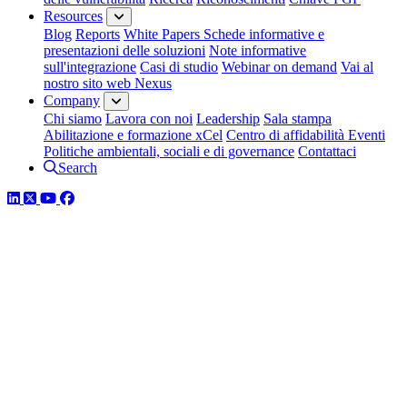
Resources
Blog
Reports
White Papers
Schede informative e
presentazioni delle soluzioni
Note informative
sull'integrazione
Casi di studio
Webinar on demand
Vai al
nostro sito web Nexus
Company
Chi siamo
Lavora con noi
Leadership
Sala stampa
Abilitazione e formazione xCel
Centro di affidabilità
Eventi
Politiche ambientali, sociali e di governance
Contattaci
Search
LinkedIn
Twitter
YouTube
Facebook