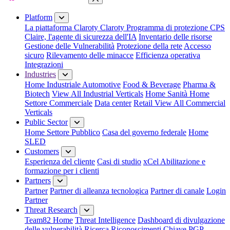
Close Menu
Platform
La piattaforma Claroty
Claroty Programma di protezione CPS
Claire, l'agente di sicurezza dell'IA
Inventario delle risorse
Gestione delle Vulnerabilità
Protezione della rete
Accesso
sicuro
Rilevamento delle minacce
Efficienza operativa
Integrazioni
Industries
Home Industriale
Automotive
Food & Beverage
Pharma &
Biotech
View All Industrial Verticals
Home Sanità
Home
Settore Commerciale
Data center
Retail
View All Commercial
Verticals
Public Sector
Home Settore Pubblico
Casa del governo federale
Home
SLED
Customers
Esperienza del cliente
Casi di studio
xCel Abilitazione e
formazione per i clienti
Partners
Partner
Partner di alleanza tecnologica
Partner di canale
Login
Partner
Threat Research
Team82 Home
Threat Intelligence
Dashboard di divulgazione
delle vulnerabilità
Ricerca
Riconoscimenti
Chiave PGP