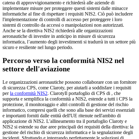
catena di approvvigionamento e richiederà alle aziende di
implementare misure per proteggere questi sistemi dalle minacce
informatiche al fine di rispettare i requisiti NIS2. Ciò può includere
l'implementazione di controlli di accesso per proteggere i loro
sistemi di controllo da accessi o manipolazioni non autorizzati.
Anche se la direttiva NIS2 richiederà alle organizzazioni
aeronautiche di investire in anticipo in misure di sicurezza
informatica, l’aumento degli investimenti si tradurrà in un settore più
sicuro e resiliente nel lungo periodo.
Percorso verso la conformità NIS2 nel
settore dell'aviazione
Le organizzazioni aeronautiche possono collaborare con un fornitore
di sicurezza CPS, come Claroty, per aiutarli a soddisfare i requisiti
per
la conformità NIS2
. ClarotyIl portafoglio di CPS di , che
supporta e semplifica la conformità a NIS2, estende a tutti i CPS la
protezione, il monitoraggio e altri controlli di gestione del rischio
informatico, compresi quelli che sono alla base dei servizi essenziali
e importanti forniti dalle entità dell'UE ritenute nell'ambito di
applicazione di NIS2. L'allineamento tra il portafoglio Claroty e
NIS2 si estende su due aree principali dei requisiti della direttiva: la
gestione del rischio di sicurezza informatica e la segnalazione degli
incidenti. Sfruttando e integrando perfettamente le soluzioni di