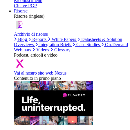
Riconoscimenti
Chiave PGP
Risorse
Risorse (inglese)
Archivio di risorse
Blog
Reports
White Papers
Datasheets & Solution
Overviews
Integration Briefs
Case Studies
On-Demand
Webinars
Videos
Glossary
Podcast, articoli e video
Vai al nostro sito web Nexus
Contenuto in primo piano