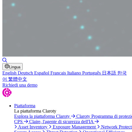
Toggle Search
Lingua
English
Deutsch
Español
Français
Italiano
Português
日本語
한국
어
繁體中文
Richiedi una demo
Piattaforma
La piattaforma Claroty
Esplora la piattaforma Claroty
Claroty Programma di protez
CPS
Claire, l'agente di sicurezza dell'IA
Asset Inventory
Exposure Management
Network Protect