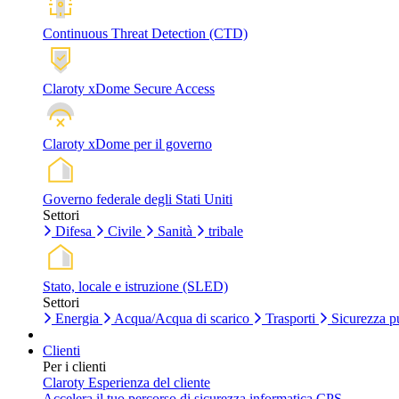
Continuous Threat Detection (CTD)
Claroty xDome Secure Access
Claroty xDome per il governo
Governo federale degli Stati Uniti
Settori
Difesa
Civile
Sanità
tribale
Stato, locale e istruzione (SLED)
Settori
Energia
Acqua/Acqua di scarico
Trasporti
Sicurezza p
Clienti
Per i clienti
Claroty Esperienza del cliente
Accelera il tuo percorso di sicurezza informatica CPS.