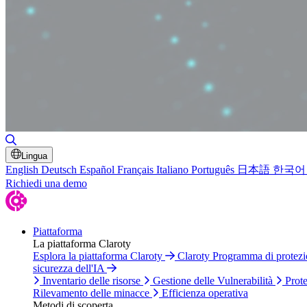
Attiva/disattiva ricerca
Lingua
English
Deutsch
Español
Français
Italiano
Português
日本語
한국어
Richiedi una demo
Piattaforma
La piattaforma Claroty
Esplora la piattaforma Claroty
Claroty Programma di protez
sicurezza dell'IA
Inventario delle risorse
Gestione delle Vulnerabilità
Prote
Rilevamento delle minacce
Efficienza operativa
Metodi di scoperta