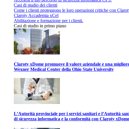
Casi di studio dei clienti
Come i clienti proteggono le loro operazioni critiche con Clarot
Claroty Accademia xCel
Abilitazione e formazione per i clienti.
Casi di studio in primo piano
Claroty xDome promuove il valore aziendale e una migliore g
Wexner Medical Center della Ohio State University
L’Autorità provinciale per i servizi sanitari e l’Autorità san
di sicurezza informatica e la conformità con Claroty xDom