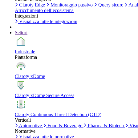
Claroty Edge
Monitoraggio passivo
Query sicure
Anali
Arricchimento dell’ecosistema
Integrazioni
Visualizza tutte le integrazioni
Settori
Industriale
Piattaforma
Claroty xDome
Claroty xDome Secure Access
Claroty Continuous Threat Detection (CTD)
Verticali
Automotive
Food & Beverage
Pharma & Biotech
Visua
Normative
Visualizza tutte le normative