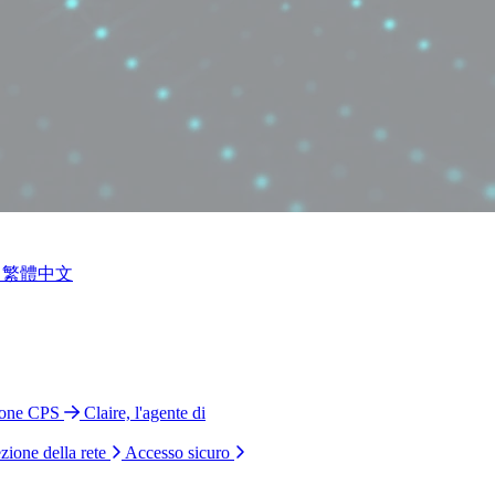
繁體中文
ione CPS
Claire, l'agente di
zione della rete
Accesso sicuro