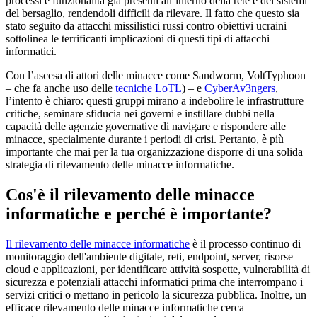
processi e funzionalità già presenti all’interno della rete e dei sistemi
del bersaglio, rendendoli difficili da rilevare. Il fatto che questo sia
stato seguito da attacchi missilistici russi contro obiettivi ucraini
sottolinea le terrificanti implicazioni di questi tipi di attacchi
informatici.
Con l’ascesa di attori delle minacce come Sandworm, VoltTyphoon
– che fa anche uso delle
tecniche LoTL
) – e
CyberAv3ngers
,
l’intento è chiaro: questi gruppi mirano a indebolire le infrastrutture
critiche, seminare sfiducia nei governi e instillare dubbi nella
capacità delle agenzie governative di navigare e rispondere alle
minacce, specialmente durante i periodi di crisi. Pertanto, è più
importante che mai per la tua organizzazione disporre di una solida
strategia di rilevamento delle minacce informatiche.
Cos'è il rilevamento delle minacce
informatiche e perché è importante?
Il rilevamento delle minacce informatiche
è il processo continuo di
monitoraggio dell'ambiente digitale, reti, endpoint, server, risorse
cloud e applicazioni, per identificare attività sospette, vulnerabilità di
sicurezza e potenziali attacchi informatici prima che interrompano i
servizi critici o mettano in pericolo la sicurezza pubblica. Inoltre, un
efficace rilevamento delle minacce informatiche cerca