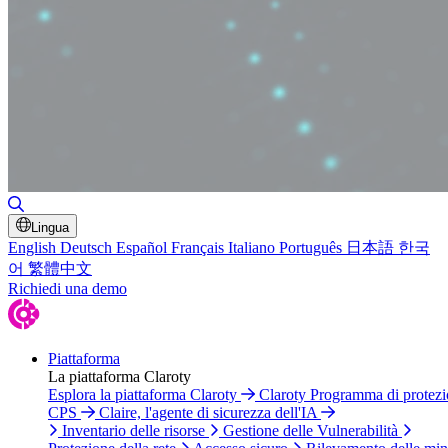
Attiva/disattiva ricerca
Lingua
English
Deutsch
Español
Français
Italiano
Português
日本語
한국
어
繁體中文
Richiedi una demo
Piattaforma
La piattaforma Claroty
Esplora la piattaforma Claroty
Claroty Programma di protez
CPS
Claire, l'agente di sicurezza dell'IA
Inventario delle risorse
Gestione delle Vulnerabilità