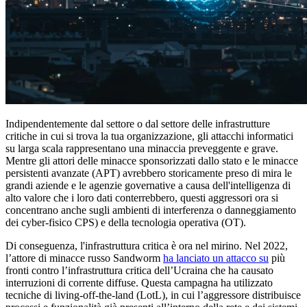
Indipendentemente dal settore o dal settore delle infrastrutture
critiche in cui si trova la tua organizzazione, gli attacchi informatici
su larga scala rappresentano una minaccia preveggente e grave.
Mentre gli attori delle minacce sponsorizzati dallo stato e le minacce
persistenti avanzate (APT) avrebbero storicamente preso di mira le
grandi aziende e le agenzie governative a causa dell'intelligenza di
alto valore che i loro dati conterrebbero, questi aggressori ora si
concentrano anche sugli ambienti di interferenza o danneggiamento
dei cyber-fisico CPS) e della tecnologia operativa (OT).
Di conseguenza, l'infrastruttura critica è ora nel mirino. Nel 2022,
l’attore di minacce russo Sandworm
ha lanciato un attacco su
più
fronti contro l’infrastruttura critica dell’Ucraina che ha causato
interruzioni di corrente diffuse. Questa campagna ha utilizzato
tecniche di living-off-the-land (LotL), in cui l’aggressore distribuisce