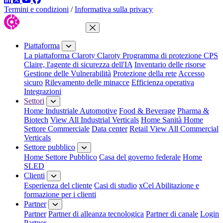
Termini e condizioni
/
Informativa sulla privacy
Chiudi menu
Piattaforma
La piattaforma Claroty
Claroty Programma di protezione CPS
Claire, l'agente di sicurezza dell'IA
Inventario delle risorse
Gestione delle Vulnerabilità
Protezione della rete
Accesso
sicuro
Rilevamento delle minacce
Efficienza operativa
Integrazioni
Settori
Home Industriale
Automotive
Food & Beverage
Pharma &
Biotech
View All Industrial Verticals
Home Sanità
Home
Settore Commerciale
Data center
Retail
View All Commercial
Verticals
Settore pubblico
Home Settore Pubblico
Casa del governo federale
Home
SLED
Clienti
Esperienza del cliente
Casi di studio
xCel Abilitazione e
formazione per i clienti
Partner
Partner
Partner di alleanza tecnologica
Partner di canale
Login
Partner