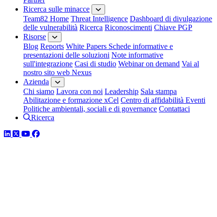
Ricerca sulle minacce
Team82 Home
Threat Intelligence
Dashboard di divulgazione
delle vulnerabilità
Ricerca
Riconoscimenti
Chiave PGP
Risorse
Blog
Reports
White Papers
Schede informative e
presentazioni delle soluzioni
Note informative
sull'integrazione
Casi di studio
Webinar on demand
Vai al
nostro sito web Nexus
Azienda
Chi siamo
Lavora con noi
Leadership
Sala stampa
Abilitazione e formazione xCel
Centro di affidabilità
Eventi
Politiche ambientali, sociali e di governance
Contattaci
Ricerca
LinkedIn
Twitter
YouTube
Facebook