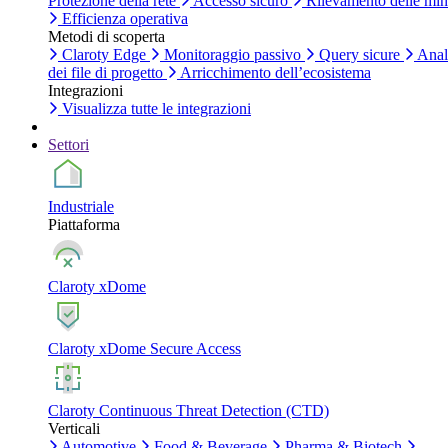
Protezione della rete
Accesso sicuro
Rilevamento delle mi
Efficienza operativa
Metodi di scoperta
Claroty Edge
Monitoraggio passivo
Query sicure
Anal
dei file di progetto
Arricchimento dell’ecosistema
Integrazioni
Visualizza tutte le integrazioni
Settori
Industriale
Piattaforma
Claroty xDome
Claroty xDome Secure Access
Claroty Continuous Threat Detection (CTD)
Verticali
Automotive
Food & Beverage
Pharma & Biotech