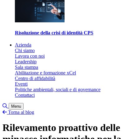
Risoluzione della crisi di identità CPS
Azienda
Chi siamo
Lavora con noi
Leadership
Sala stampa
Abilitazione e formazione xCel
Centro di affidabilità
Eventi
Politiche ambientali, sociali e di governance
Contattaci
Attiva/disattiva ricerca
Menu
Torna al blog
Rilevamento proattivo delle
minacce informatiche per la