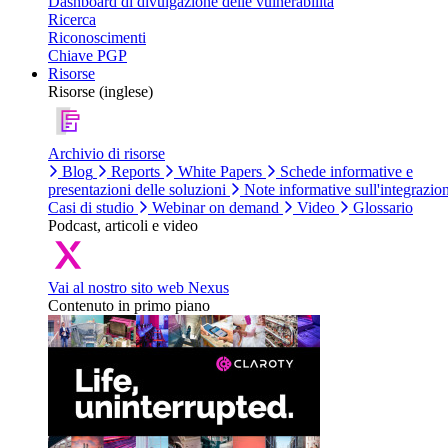
Dashboard di divulgazione delle vulnerabilità
Ricerca
Riconoscimenti
Chiave PGP
Risorse
Risorse (inglese)
Archivio di risorse
Blog
Reports
White Papers
Schede informative e
presentazioni delle soluzioni
Note informative sull'integrazio
Casi di studio
Webinar on demand
Video
Glossario
Podcast, articoli e video
Vai al nostro sito web Nexus
Contenuto in primo piano