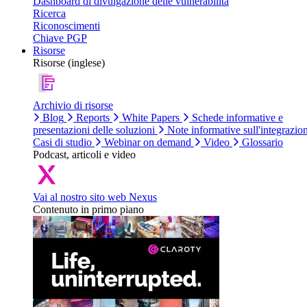
Dashboard di divulgazione delle vulnerabilità
Ricerca
Riconoscimenti
Chiave PGP
Risorse
Risorse (inglese)
Archivio di risorse
Blog
Reports
White Papers
Schede informative e
presentazioni delle soluzioni
Note informative sull'integrazio
Casi di studio
Webinar on demand
Video
Glossario
Podcast, articoli e video
Vai al nostro sito web Nexus
Contenuto in primo piano