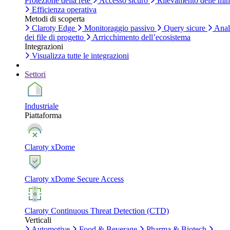
Protezione della rete
Accesso sicuro
Rilevamento delle mi
Efficienza operativa
Metodi di scoperta
Claroty Edge
Monitoraggio passivo
Query sicure
Anal
dei file di progetto
Arricchimento dell’ecosistema
Integrazioni
Visualizza tutte le integrazioni
Settori
Industriale
Piattaforma
Claroty xDome
Claroty xDome Secure Access
Claroty Continuous Threat Detection (CTD)
Verticali
Automotive
Food & Beverage
Pharma & Biotech