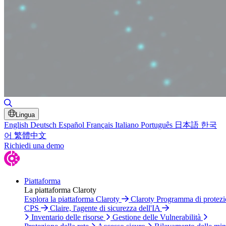
Attiva/disattiva ricerca
Lingua
English
Deutsch
Español
Français
Italiano
Português
日本語
한국
어
繁體中文
Richiedi una demo
Piattaforma
La piattaforma Claroty
Esplora la piattaforma Claroty
Claroty Programma di protez
CPS
Claire, l'agente di sicurezza dell'IA
Inventario delle risorse
Gestione delle Vulnerabilità