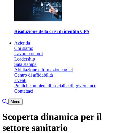
Risoluzione della crisi di identità CPS
Azienda
Chi siamo
Lavora con noi
Leadership
Sala stampa
Abilitazione e formazione xCel
Centro di affidabilità
Eventi
Politiche ambientali, sociali e di governance
Contattaci
Attiva/disattiva ricerca
Menu
Scoperta dinamica per il
settore sanitario