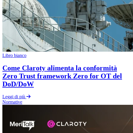
Libro bianco
Come Claroty alimenta la conformità
Zero Trust framework Zero for OT del
DoD/DoW
Leggi di più
Normative