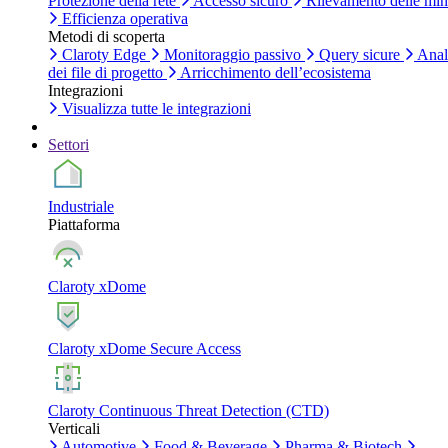
Protezione della rete
Accesso sicuro
Rilevamento delle mi
Efficienza operativa
Metodi di scoperta
Claroty Edge
Monitoraggio passivo
Query sicure
Anal
dei file di progetto
Arricchimento dell’ecosistema
Integrazioni
Visualizza tutte le integrazioni
Settori
Industriale
Piattaforma
Claroty xDome
Claroty xDome Secure Access
Claroty Continuous Threat Detection (CTD)
Verticali
Automotive
Food & Beverage
Pharma & Biotech