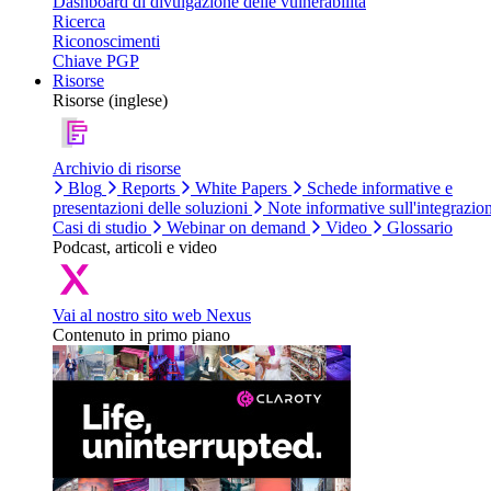
Dashboard di divulgazione delle vulnerabilità
Ricerca
Riconoscimenti
Chiave PGP
Risorse
Risorse (inglese)
Archivio di risorse
Blog
Reports
White Papers
Schede informative e
presentazioni delle soluzioni
Note informative sull'integrazio
Casi di studio
Webinar on demand
Video
Glossario
Podcast, articoli e video
Vai al nostro sito web Nexus
Contenuto in primo piano