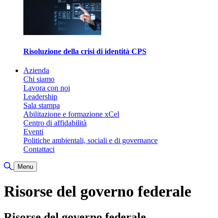
Risoluzione della crisi di identità CPS
Azienda
Chi siamo
Lavora con noi
Leadership
Sala stampa
Abilitazione e formazione xCel
Centro di affidabilità
Eventi
Politiche ambientali, sociali e di governance
Contattaci
Attiva/disattiva ricerca
Menu
Risorse del governo federale
Risorse del governo federale