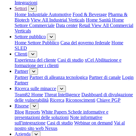
Integrazioni
Settori
Home Industriale
Automotive
Food & Beverage
Pharma &
Biotech
View All Industrial Verticals
Home Sanità
Home
Settore Commerciale
Data center
Retail
View All Commercial
Verticals
Settore pubblico
Home Settore Pubblico
Casa del governo federale
Home
SLED
Clienti
Esperienza del cliente
Casi di studio
xCel Abilitazione e
formazione per i clienti
Partner
Partner
Partner di alleanza tecnologica
Partner di canale
Login
Partner
Ricerca sulle minacce
Team82 Home
Threat Intelligence
Dashboard di divulgazione
delle vulnerabilità
Ricerca
Riconoscimenti
Chiave PGP
Risorse
Blog
Reports
White Papers
Schede informative e
presentazioni delle soluzioni
Note informative
sull'integrazione
Casi di studio
Webinar on demand
Vai al
nostro sito web Nexus
Azienda