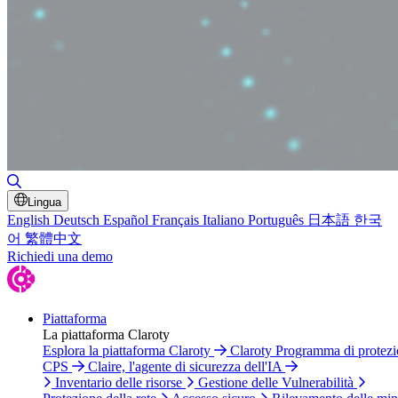
Attiva/disattiva ricerca
Lingua
English
Deutsch
Español
Français
Italiano
Português
日本語
한국
어
繁體中文
Richiedi una demo
Piattaforma
La piattaforma Claroty
Esplora la piattaforma Claroty
Claroty Programma di protez
CPS
Claire, l'agente di sicurezza dell'IA
Inventario delle risorse
Gestione delle Vulnerabilità