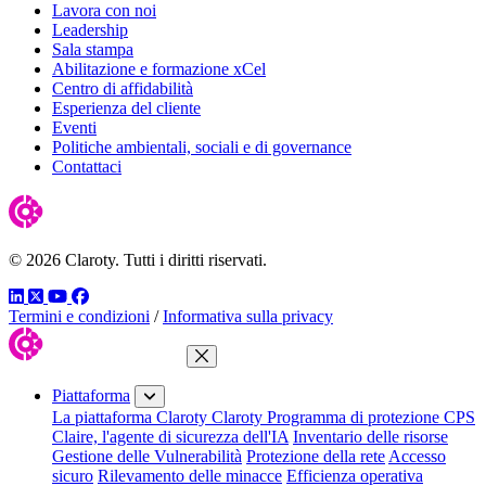
Lavora con noi
Leadership
Sala stampa
Abilitazione e formazione xCel
Centro di affidabilità
Esperienza del cliente
Eventi
Politiche ambientali, sociali e di governance
Contattaci
© 2026 Claroty. Tutti i diritti riservati.
LinkedIn
Twitter
YouTube
Facebook
Termini e condizioni
/
Informativa sulla privacy
Chiudi menu
Piattaforma
La piattaforma Claroty
Claroty Programma di protezione CPS
Claire, l'agente di sicurezza dell'IA
Inventario delle risorse
Gestione delle Vulnerabilità
Protezione della rete
Accesso
sicuro
Rilevamento delle minacce
Efficienza operativa