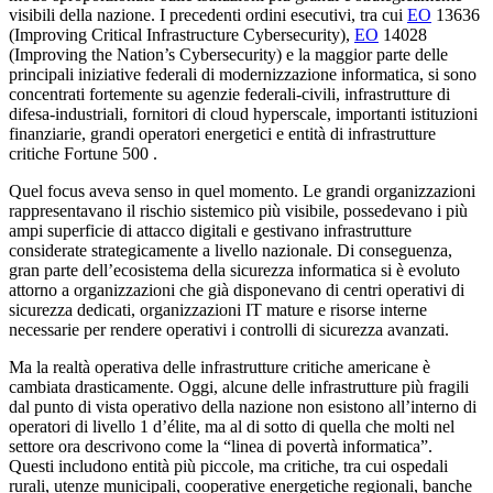
visibili della nazione. I precedenti ordini esecutivi, tra cui
EO
13636
(Improving Critical Infrastructure Cybersecurity),
EO
14028
(Improving the Nation’s Cybersecurity) e la maggior parte delle
principali iniziative federali di modernizzazione informatica, si sono
concentrati fortemente su agenzie federali-civili, infrastrutture di
difesa-industriali, fornitori di cloud hyperscale, importanti istituzioni
finanziarie, grandi operatori energetici e entità di infrastrutture
critiche Fortune 500 .
Quel focus aveva senso in quel momento. Le grandi organizzazioni
rappresentavano il rischio sistemico più visibile, possedevano i più
ampi superficie di attacco digitali e gestivano infrastrutture
considerate strategicamente a livello nazionale. Di conseguenza,
gran parte dell’ecosistema della sicurezza informatica si è evoluto
attorno a organizzazioni che già disponevano di centri operativi di
sicurezza dedicati, organizzazioni IT mature e risorse interne
necessarie per rendere operativi i controlli di sicurezza avanzati.
Ma la realtà operativa delle infrastrutture critiche americane è
cambiata drasticamente. Oggi, alcune delle infrastrutture più fragili
dal punto di vista operativo della nazione non esistono all’interno di
operatori di livello 1 d’élite, ma al di sotto di quella che molti nel
settore ora descrivono come la “linea di povertà informatica”.
Questi includono entità più piccole, ma critiche, tra cui ospedali
rurali, utenze municipali, cooperative energetiche regionali, banche