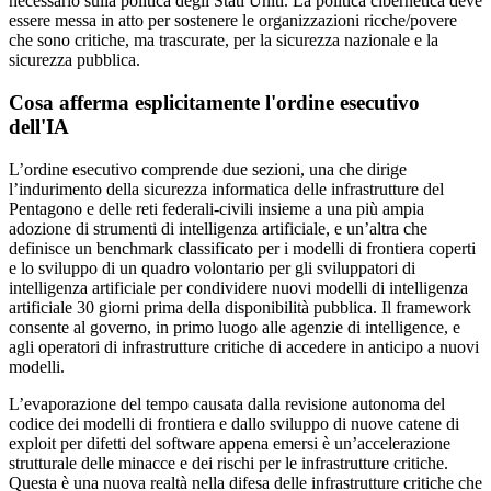
necessario sulla politica degli Stati Uniti. La politica cibernetica deve
essere messa in atto per sostenere le organizzazioni ricche/povere
che sono critiche, ma trascurate, per la sicurezza nazionale e la
sicurezza pubblica.
Cosa afferma esplicitamente l'ordine esecutivo
dell'IA
L’ordine esecutivo comprende due sezioni, una che dirige
l’indurimento della sicurezza informatica delle infrastrutture del
Pentagono e delle reti federali-civili insieme a una più ampia
adozione di strumenti di intelligenza artificiale, e un’altra che
definisce un benchmark classificato per i modelli di frontiera coperti
e lo sviluppo di un quadro volontario per gli sviluppatori di
intelligenza artificiale per condividere nuovi modelli di intelligenza
artificiale 30 giorni prima della disponibilità pubblica. Il framework
consente al governo, in primo luogo alle agenzie di intelligence, e
agli operatori di infrastrutture critiche di accedere in anticipo a nuovi
modelli.
L’evaporazione del tempo causata dalla revisione autonoma del
codice dei modelli di frontiera e dallo sviluppo di nuove catene di
exploit per difetti del software appena emersi è un’accelerazione
strutturale delle minacce e dei rischi per le infrastrutture critiche.
Questa è una nuova realtà nella difesa delle infrastrutture critiche che