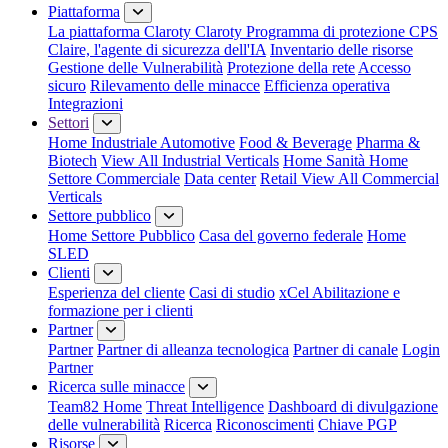
Piattaforma
La piattaforma Claroty
Claroty Programma di protezione CPS
Claire, l'agente di sicurezza dell'IA
Inventario delle risorse
Gestione delle Vulnerabilità
Protezione della rete
Accesso
sicuro
Rilevamento delle minacce
Efficienza operativa
Integrazioni
Settori
Home Industriale
Automotive
Food & Beverage
Pharma &
Biotech
View All Industrial Verticals
Home Sanità
Home
Settore Commerciale
Data center
Retail
View All Commercial
Verticals
Settore pubblico
Home Settore Pubblico
Casa del governo federale
Home
SLED
Clienti
Esperienza del cliente
Casi di studio
xCel Abilitazione e
formazione per i clienti
Partner
Partner
Partner di alleanza tecnologica
Partner di canale
Login
Partner
Ricerca sulle minacce
Team82 Home
Threat Intelligence
Dashboard di divulgazione
delle vulnerabilità
Ricerca
Riconoscimenti
Chiave PGP
Risorse