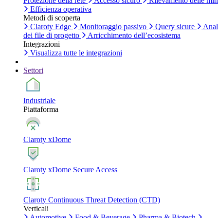
Protezione della rete
Accesso sicuro
Rilevamento delle mi
Efficienza operativa
Metodi di scoperta
Claroty Edge
Monitoraggio passivo
Query sicure
Anal
dei file di progetto
Arricchimento dell’ecosistema
Integrazioni
Visualizza tutte le integrazioni
Settori
Industriale
Piattaforma
Claroty xDome
Claroty xDome Secure Access
Claroty Continuous Threat Detection (CTD)
Verticali
Automotive
Food & Beverage
Pharma & Biotech