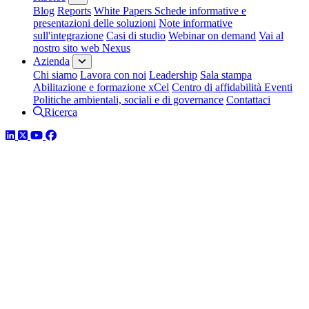
Blog
Reports
White Papers
Schede informative e
presentazioni delle soluzioni
Note informative
sull'integrazione
Casi di studio
Webinar on demand
Vai al
nostro sito web Nexus
Azienda
Chi siamo
Lavora con noi
Leadership
Sala stampa
Abilitazione e formazione xCel
Centro di affidabilità
Eventi
Politiche ambientali, sociali e di governance
Contattaci
Ricerca
LinkedIn
Twitter
YouTube
Facebook