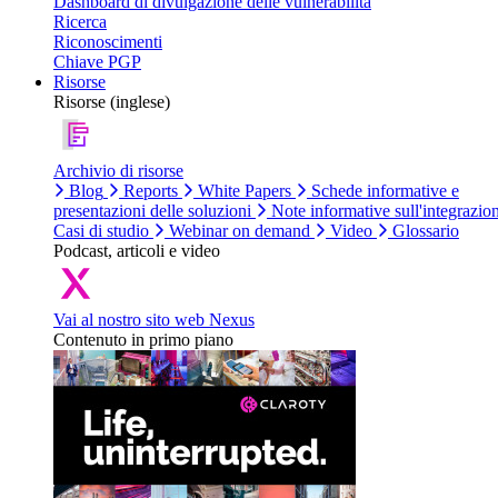
Dashboard di divulgazione delle vulnerabilità
Ricerca
Riconoscimenti
Chiave PGP
Risorse
Risorse (inglese)
Archivio di risorse
Blog
Reports
White Papers
Schede informative e
presentazioni delle soluzioni
Note informative sull'integrazio
Casi di studio
Webinar on demand
Video
Glossario
Podcast, articoli e video
Vai al nostro sito web Nexus
Contenuto in primo piano