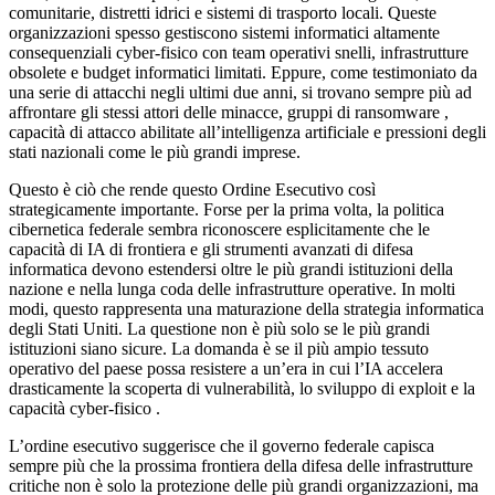
comunitarie, distretti idrici e sistemi di trasporto locali. Queste
organizzazioni spesso gestiscono sistemi informatici altamente
consequenziali cyber-fisico con team operativi snelli, infrastrutture
obsolete e budget informatici limitati. Eppure, come testimoniato da
una serie di attacchi negli ultimi due anni, si trovano sempre più ad
affrontare gli stessi attori delle minacce, gruppi di ransomware ,
capacità di attacco abilitate all’intelligenza artificiale e pressioni degli
stati nazionali come le più grandi imprese.
Questo è ciò che rende questo Ordine Esecutivo così
strategicamente importante. Forse per la prima volta, la politica
cibernetica federale sembra riconoscere esplicitamente che le
capacità di IA di frontiera e gli strumenti avanzati di difesa
informatica devono estendersi oltre le più grandi istituzioni della
nazione e nella lunga coda delle infrastrutture operative. In molti
modi, questo rappresenta una maturazione della strategia informatica
degli Stati Uniti. La questione non è più solo se le più grandi
istituzioni siano sicure. La domanda è se il più ampio tessuto
operativo del paese possa resistere a un’era in cui l’IA accelera
drasticamente la scoperta di vulnerabilità, lo sviluppo di exploit e la
capacità cyber-fisico .
L’ordine esecutivo suggerisce che il governo federale capisca
sempre più che la prossima frontiera della difesa delle infrastrutture
critiche non è solo la protezione delle più grandi organizzazioni, ma