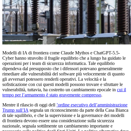
Modelli di IA di frontiera come Claude Mythos e ChatGPT-5.5-
Cyber hanno stravolto il fragile equilibrio che a lungo ha guidato le
operazioni per i team di sicurezza informatica. Tale equilibrio
dipendeva dal presupposto che i difensori potevano generalmente
rimediare alle vulnerabilità del software più velocemente di quanto
gli avversari potessero renderli operativi. La velocità e la
sofisticazione con cui questi modelli possono trovare e sfruttare le
vulnerabilità, tuttavia, ha costretto un cambiamento epocale in
cui il
tempo per l’armamento è stato gravemente compresso
.
Mentre il rilascio di oggi dell
’ordine esecutivo dell’amministrazione
Trump sull’IA
segnala un riconoscimento da parte della Casa Bianca
di tale squilibrio, e che la supervisione e la governance dei modelli
di frontiera devono essere una considerazione sulla sicurezza
nazionale, segnala sottilmente un cambiamento importante e