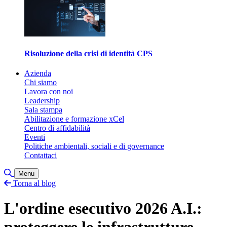
Risoluzione della crisi di identità CPS
Azienda
Chi siamo
Lavora con noi
Leadership
Sala stampa
Abilitazione e formazione xCel
Centro di affidabilità
Eventi
Politiche ambientali, sociali e di governance
Contattaci
Attiva/disattiva ricerca
Menu
Torna al blog
L'ordine esecutivo 2026 A.I.:
proteggere le infrastrutture