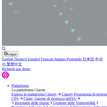
Attiva/disattiva ricerca
Lingua
English
Deutsch
Español
Français
Italiano
Português
日本語
한국
어
繁體中文
Richiedi una demo
Piattaforma
La piattaforma Claroty
Esplora la piattaforma Claroty
Claroty Programma di protez
CPS
Claire, l'agente di sicurezza dell'IA
Inventario delle risorse
Gestione delle Vulnerabilità