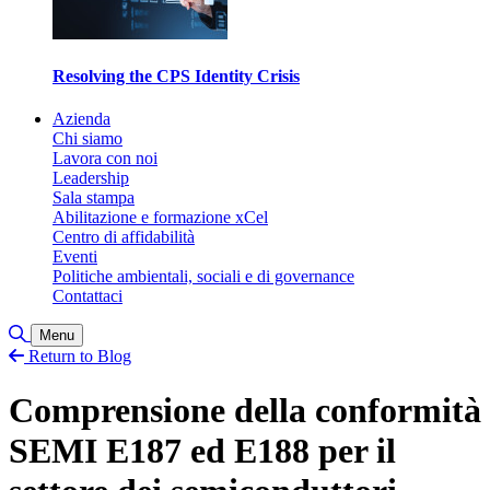
Resolving the CPS Identity Crisis
Azienda
Chi siamo
Lavora con noi
Leadership
Sala stampa
Abilitazione e formazione xCel
Centro di affidabilità
Eventi
Politiche ambientali, sociali e di governance
Contattaci
Attiva/disattiva ricerca
Menu
Return to Blog
Comprensione della conformità
SEMI E187 ed E188 per il