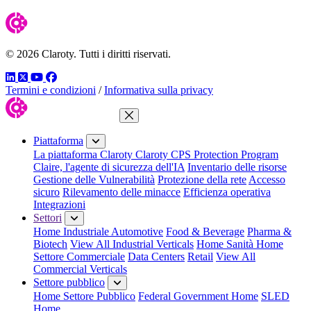
© 2026 Claroty. Tutti i diritti riservati.
LinkedIn
Twitter
YouTube
Facebook
Termini e condizioni
/
Informativa sulla privacy
Chiudi menu
Piattaforma
La piattaforma Claroty
Claroty CPS Protection Program
Claire, l'agente di sicurezza dell'IA
Inventario delle risorse
Gestione delle Vulnerabilità
Protezione della rete
Accesso
sicuro
Rilevamento delle minacce
Efficienza operativa
Integrazioni
Settori
Home Industriale
Automotive
Food & Beverage
Pharma &
Biotech
View All Industrial Verticals
Home Sanità
Home
Settore Commerciale
Data Centers
Retail
View All
Commercial Verticals
Settore pubblico
Home Settore Pubblico
Federal Government Home
SLED
Home