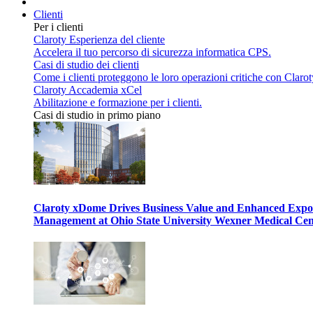
Clienti
Per i clienti
Claroty Esperienza del cliente
Accelera il tuo percorso di sicurezza informatica CPS.
Casi di studio dei clienti
Come i clienti proteggono le loro operazioni critiche con Clarot
Claroty Accademia xCel
Abilitazione e formazione per i clienti.
Casi di studio in primo piano
Claroty xDome Drives Business Value and Enhanced Expo
Management at Ohio State University Wexner Medical Cen