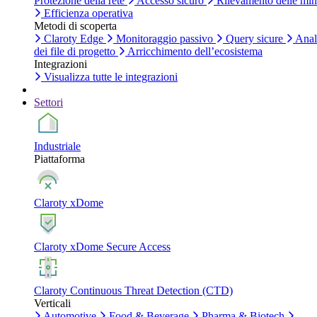
Protezione della rete
Accesso sicuro
Rilevamento delle mi
Efficienza operativa
Metodi di scoperta
Claroty Edge
Monitoraggio passivo
Query sicure
Anal
dei file di progetto
Arricchimento dell’ecosistema
Integrazioni
Visualizza tutte le integrazioni
Settori
Industriale
Piattaforma
Claroty xDome
Claroty xDome Secure Access
Claroty Continuous Threat Detection (CTD)
Verticali
Automotive
Food & Beverage
Pharma & Biotech