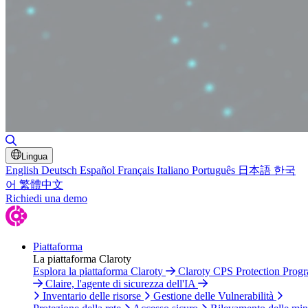
Attiva/disattiva ricerca
Lingua
English
Deutsch
Español
Français
Italiano
Português
日本語
한국
어
繁體中文
Richiedi una demo
Piattaforma
La piattaforma Claroty
Esplora la piattaforma Claroty
Claroty CPS Protection Prog
Claire, l'agente di sicurezza dell'IA
Inventario delle risorse
Gestione delle Vulnerabilità