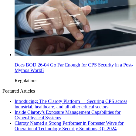
Does BOD 26-04 Go Far Enough for CPS Security in a Post-
Mythos World?
Regulations
Featured Articles
Introducing: The Claroty Platform — Securing CPS across
industrial, healthcare, and all other critical sectors
Inside Claroty’s Exposure Management Capabilities for
Cyber-Physical Systems
Claroty Named a Strong Performer in Forrester Wave for
Operational Technology Security Solutions, Q2 2024