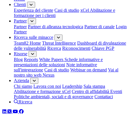
Clienti
Esperienza del cliente
Casi di studio
xCel Abilitazione e
formazione per i clienti
Partner
Partner
Partner di alleanza tecnologica
Partner di canale
Login
Partner
Ricerca sulle minacce
Team82 Home
Threat Intelligence
Dashboard di divulgazione
delle vulnerabilità
Ricerca
Riconoscimenti
Chiave PGP
Risorse
Blog
Reports
White Papers
Schede informative e
presentazioni delle soluzioni
Note informative
sull'integrazione
Casi di studio
Webinar on demand
Vai al
nostro sito web Nexus
Azienda
Chi siamo
Lavora con noi
Leadership
Sala stampa
Abilitazione e formazione xCel
Centro di affidabilità
Eventi
Politiche ambientali, sociali e di governance
Contattaci
Ricerca
LinkedIn
Twitter
YouTube
Facebook